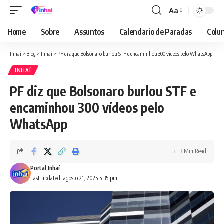
Aa
Font
Resizer
Home
Sobre
Assuntos
Calendario de Paradas
Colun
Inhaí
>
Blog
>
Inhaí
>
PF diz que Bolsonaro burlou STF e encaminhou 300 vídeos pelo WhatsApp
INHAÍ
PF diz que Bolsonaro burlou STF e
encaminhou 300 vídeos pelo
WhatsApp
3 Min Read
Portal Inhaí
Last updated: agosto 21, 2025 5:35 pm