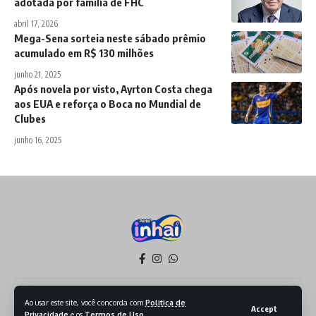
adotada por família de FHC
abril 17, 2026
Mega-Sena sorteia neste sábado prêmio
acumulado em R$ 130 milhões
junho 21, 2025
Após novela por visto, Ayrton Costa chega
aos EUA e reforça o Boca no Mundial de
Clubes
junho 16, 2025
Política de Privacidade
Termos de Serviço
Ao usar este site, você concorda com
Politica de
Accept
Privacidade
e os
Termos de Uso
.