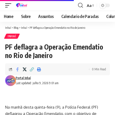
Aa
Font
Resizer
Home
Sobre
Assuntos
Calendario de Paradas
Colun
Inhaí
>
Blog
>
Inhaí
>
PF deflagra a Operação Emendatio no Rio de Janeiro
INHAÍ
PF deflagra a Operação Emendatio
no Rio de Janeiro
0 Min Read
Portal Inhaí
Last updated: julho 9, 2026 9:01 am
Na manhã desta quinta-feira (9), a Polícia Federal (PF)
deflagrou a Operação Emendatio, com o objetivo de