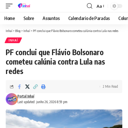
Aa
Font
Resizer
Home
Sobre
Assuntos
Calendario de Paradas
Colun
Inhaí
>
Blog
>
Inhaí
>
PF conclui que Flávio Bolsonaro cometeu calúnia contra Lula nas redes
INHAÍ
PF conclui que Flávio Bolsonaro
cometeu calúnia contra Lula nas
redes
2 Min Read
Portal Inhaí
Last updated: junho 26, 2026 8:59 pm