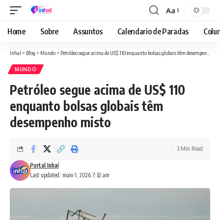
Aa
Font
Resizer
Home
Sobre
Assuntos
Calendario de Paradas
Colun
Inhaí
>
Blog
>
Mundo
>
Petróleo segue acima de US$ 110 enquanto bolsas globais têm desempenho misto
MUNDO
Petróleo segue acima de US$ 110
enquanto bolsas globais têm
desempenho misto
3 Min Read
Portal Inhaí
Last updated: maio 1, 2026 7:32 am