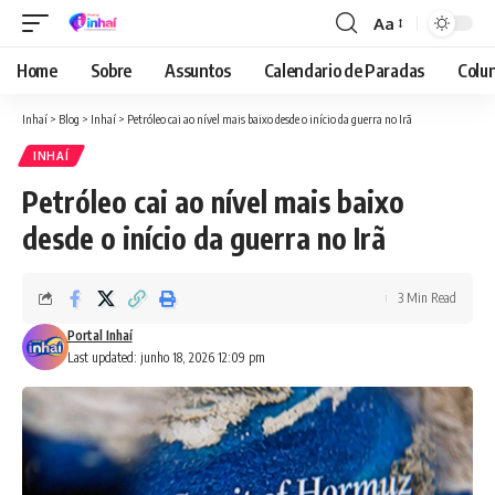
Aa
Font
Resizer
Home
Sobre
Assuntos
Calendario de Paradas
Colun
Inhaí
>
Blog
>
Inhaí
>
Petróleo cai ao nível mais baixo desde o início da guerra no Irã
INHAÍ
Petróleo cai ao nível mais baixo
desde o início da guerra no Irã
3 Min Read
Portal Inhaí
Last updated: junho 18, 2026 12:09 pm