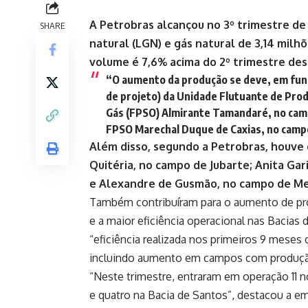
A Petrobras alcançou no 3º trimestre de 
SHARE
natural (LGN) e gás natural de 3,14 milh
volume é 7,6% acima do 2º trimestre des
“O aumento da produção se deve, em funç
de projeto) da Unidade Flutuante de Pr
Gás (FPSO) Almirante Tamandaré, no cam
FPSO Marechal Duque de Caxias, no campo
Além disso, segundo a Petrobras, houve
Quitéria, no campo de Jubarte; Anita Ga
e Alexandre de Gusmão, no campo de Me
Também contribuíram para o aumento de pr
e a maior eficiência operacional nas Bacias
“eficiência realizada nos primeiros 9 meses 
incluindo aumento em campos com produção 
“Neste trimestre, entraram em operação 11
e quatro na Bacia de Santos”, destacou a e