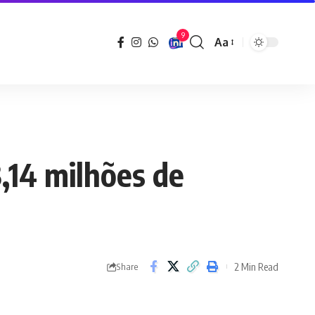
9
Aa
Font
Resizer
,14 milhões de
2 Min Read
Share