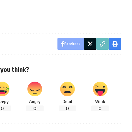
Facebook
you think?
leepy
Angry
Dead
Wink
0
0
0
0