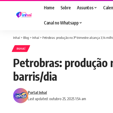
Home
Sobre
Assuntos
Calen
Canal no Whatsapp
Inhaí
>
Blog
>
Inhaí
>
Petrobras: produção no 3º trimestre alcança 3,14 milhõ
INHAÍ
Petrobras: produção n
barris/dia
Portal Inhaí
Last updated: outubro 25, 2025 1:54 am