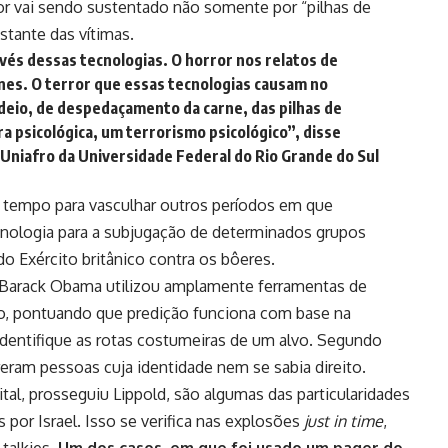
r vai sendo sustentado não somente por “pilhas de
stante das vítimas.
avés dessas tecnologias. O horror nos relatos de
es. O terror que essas tecnologias causam no
deio, de despedaçamento da carne, das pilhas de
 psicológica, um terrorismo psicológico”, disse
 Uniafro da Universidade Federal do Rio Grande do Sul
no tempo para vasculhar outros períodos em que
cnologia para a subjugação de determinados grupos
do Exército britânico contra os bôeres.
Barack Obama utilizou amplamente ferramentas de
são, pontuando que predição funciona com base na
 identifique as rotas costumeiras de um alvo. Segundo
ram pessoas cuja identidade nem se sabia direito.
gital, prosseguiu Lippold, são algumas das particularidades
por Israel. Isso se verifica nas explosões
just in time
,