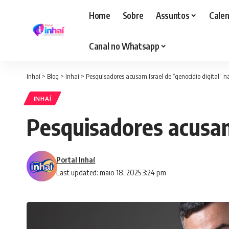
Home
Sobre
Assuntos
Calen
Canal no Whatsapp
Inhaí
>
Blog
>
Inhaí
>
Pesquisadores acusam Israel de “genocídio digital” n
INHAÍ
Pesquisadores acusam 
Portal Inhaí
Last updated: maio 18, 2025 3:24 pm