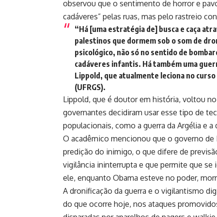
observou que o sentimento de horror e pavo
cadáveres” pelas ruas, mas pelo rastreio con
“Há [uma estratégia de] busca e caça atr
palestinos que dormem sob o som de dron
psicológico, não só no sentido de bombar
cadáveres infantis. Há também uma guerra
Lippold, que atualmente leciona no curso
(UFRGS).
Lippold, que é doutor em história, voltou 
governantes decidiram usar esse tipo de te
populacionais, como a guerra da Argélia e a 
O acadêmico mencionou que o governo de 
predição do inimigo, o que difere de previ
vigilância ininterrupta e que permite que se
ele, enquanto Obama esteve no poder, morre
A dronificação da guerra e o vigilantismo di
do que ocorre hoje, nos ataques promovidos 