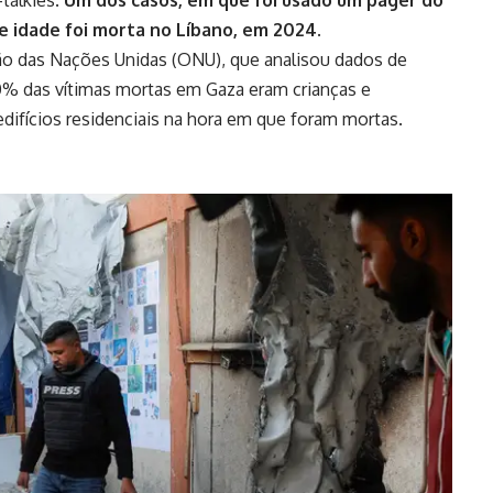
-talkies.
Um dos casos, em que foi usado um pager do
 idade foi morta no Líbano, em 2024.
o das Nações Unidas (ONU), que analisou dados de
0% das vítimas mortas em Gaza eram crianças e
ifícios residenciais na hora em que foram mortas.