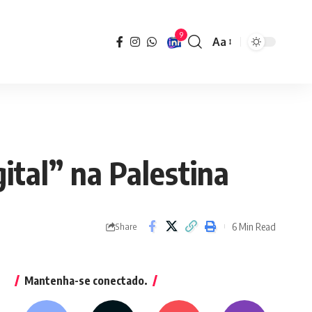
9
Aa
Font
Resizer
ital” na Palestina
6 Min Read
Share
Mantenha-se conectado.