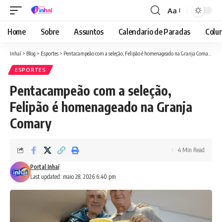
Aa
Font
Resizer
Home
Sobre
Assuntos
Calendario de Paradas
Colun
Inhaí
>
Blog
>
Esportes
>
Pentacampeão com a seleção, Felipão é homenageado na Granja Comary
ESPORTES
Pentacampeão com a seleção,
Felipão é homenageado na Granja
Comary
4 Min Read
Portal Inhaí
Last updated: maio 28, 2026 6:40 pm