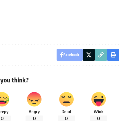
Facebook
you think?
leepy
Angry
Dead
Wink
0
0
0
0