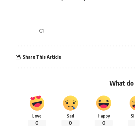
G1
Share This Article
What do 
Love
Sad
Happy
S
0
0
0