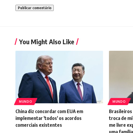
You Might Also Like
MUNDO
MUNDO
China diz concordar com EUA em
Brasileiro
implementar 'todos' os acordos
troca de mí
comerciais existentes
me livre ex
uma família