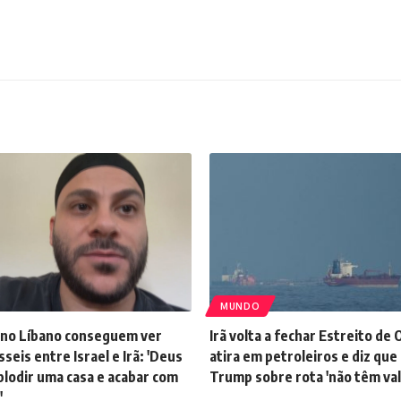
MUNDO
s no Líbano conseguem ver
Irã volta a fechar Estreito de
sseis entre Israel e Irã: 'Deus
atira em petroleiros e diz que
plodir uma casa e acabar com
Trump sobre rota 'não têm val
'