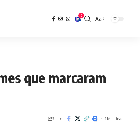
9
Aa
Font
Resizer
memes que marcaram
1 Min Read
Share