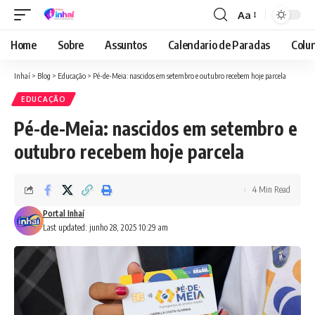
Aa
Font
Resizer
Home
Sobre
Assuntos
Calendario de Paradas
Colun
Inhaí
>
Blog
>
Educação
>
Pé-de-Meia: nascidos em setembro e outubro recebem hoje parcela
EDUCAÇÃO
Pé-de-Meia: nascidos em setembro e
outubro recebem hoje parcela
4 Min Read
Portal Inhaí
Last updated: junho 28, 2025 10:29 am