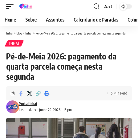
Aa
Font
Resizer
Home
Sobre
Assuntos
Calendario de Paradas
Colun
Inhaí
>
Blog
>
Inhaí
>
Pé-de-Meia 2026: pagamento da quarta parcela começa nesta segunda
INHAÍ
Pé-de-Meia 2026: pagamento da
quarta parcela começa nesta
segunda
5 Min Read
Portal Inhaí
Last updated: junho 29, 2026 1:15 pm