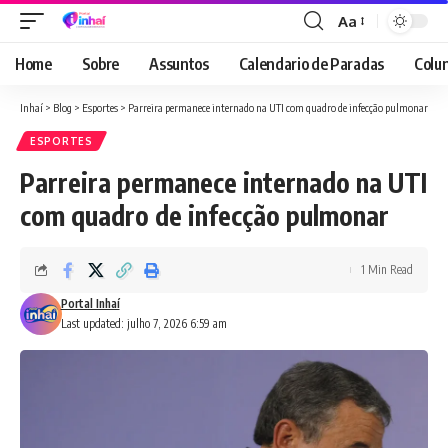
Aa
Font
Resizer
Home
Sobre
Assuntos
Calendario de Paradas
Colun
Inhaí
>
Blog
>
Esportes
>
Parreira permanece internado na UTI com quadro de infecção pulmonar
ESPORTES
Parreira permanece internado na UTI
com quadro de infecção pulmonar
1 Min Read
Portal Inhaí
Last updated: julho 7, 2026 6:59 am