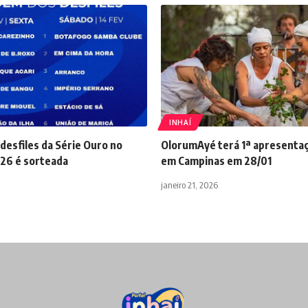
INHAÍ
desfiles da Série Ouro no
OlorumAyé terá 1ª apresentaç
026 é sorteada
em Campinas em 28/01
janeiro 21, 2026