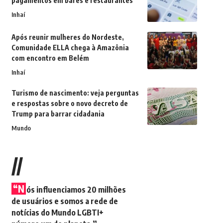
pagamentos em bares e restaurantes
Inhaí
Após reunir mulheres do Nordeste,
Comunidade ELLA chega à Amazônia
com encontro em Belém
Inhaí
Turismo de nascimento: veja perguntas
e respostas sobre o novo decreto de
Trump para barrar cidadania
Mundo
//
“N
ós influenciamos 20 milhões
de usuários e somos a rede de
notícias do Mundo LGBTI+