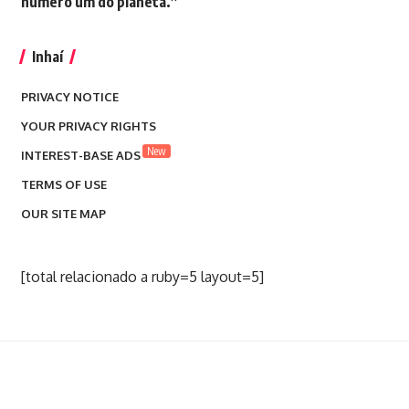
número um do planeta.”
Inhaí
PRIVACY NOTICE
YOUR PRIVACY RIGHTS
New
INTEREST-BASE ADS
TERMS OF USE
OUR SITE MAP
[total relacionado a ruby=5 layout=5]