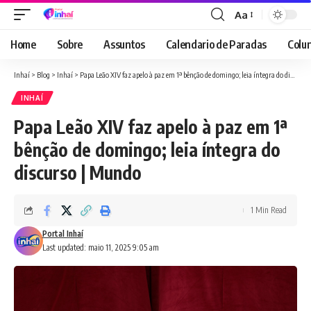
Aa
Font
Resizer
Home
Sobre
Assuntos
Calendario de Paradas
Colun
Inhaí
>
Blog
>
Inhaí
>
Papa Leão XIV faz apelo à paz em 1ª bênção de domingo; leia íntegra do discurso | Mundo
INHAÍ
Papa Leão XIV faz apelo à paz em 1ª
bênção de domingo; leia íntegra do
discurso | Mundo
1 Min Read
Portal Inhaí
Last updated: maio 11, 2025 9:05 am