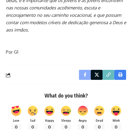
delas, e é importante que os jovens e as jovens encontrem
nas nossas comunidades acolhimento, escuta e
encorajamento no seu caminho vocacional, e que possam
contar com modelos críveis de dedicação generosa a Deus e
aos irmãos.
Por G1
What do you think?
Love
Sad
Happy
Sleepy
Angry
Dead
Wink
0
0
0
0
0
0
0