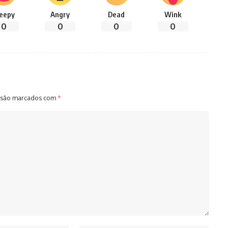
leepy
Angry
Dead
Wink
0
0
0
0
 são marcados com
*