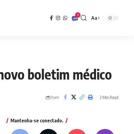
9
Aa
Font
Resizer
z novo boletim médico
2 Min Read
Share
Mantenha-se conectado.