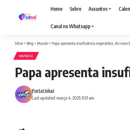
Home
Sobre
Assuntos
Calen
Canal no Whatsapp
Inhaí
>
Blog
>
Mundo
>
Papa apresenta insuficiência respiratória, diz novo
MUNDO
Papa apresenta insufi
Portal Inhaí
Last updated: março 4, 2025 9:51 am