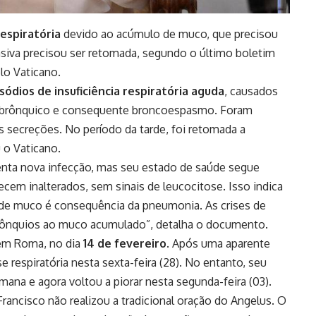
respiratória
devido ao acúmulo de muco, que precisou
asiva precisou ser retomada, segundo o último boletim
lo Vaticano.
sódios de insuficiência respiratória aguda
, causados
dobrônquico e consequente broncoespasmo. Foram
as secreções. No período da tarde, foi retomada a
 o Vaticano.
enta nova infecção, mas seu estado de saúde segue
m inalterados, sem sinais de leucocitose. Isso indica
 de muco é consequência da pneumonia. As crises de
rônquios ao muco acumulado”, detalha o documento.
, em Roma, no dia
14 de fevereiro
. Após uma aparente
 respiratória nesta sexta-feira (28). No entanto, seu
mana e agora voltou a piorar nesta segunda-feira (03).
rancisco não realizou a tradicional oração do Angelus. O