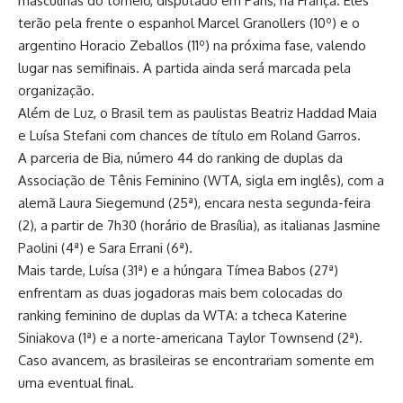
masculinas do torneio, disputado em Paris, na França. Eles
terão pela frente o espanhol Marcel Granollers (10º) e o
argentino Horacio Zeballos (11º) na próxima fase, valendo
lugar nas semifinais. A partida ainda será marcada pela
organização.
Além de Luz, o Brasil tem as paulistas Beatriz Haddad Maia
e Luísa Stefani com chances de título em Roland Garros.
A parceria de Bia, número 44 do ranking de duplas da
Associação de Tênis Feminino (WTA, sigla em inglês), com a
alemã Laura Siegemund (25ª), encara nesta segunda-feira
(2), a partir de 7h30 (horário de Brasília), as italianas Jasmine
Paolini (4ª) e Sara Errani (6ª).
Mais tarde, Luísa (31ª) e a húngara Tímea Babos (27ª)
enfrentam as duas jogadoras mais bem colocadas do
ranking feminino de duplas da WTA: a tcheca Katerine
Siniakova (1ª) e a norte-americana Taylor Townsend (2ª).
Caso avancem, as brasileiras se encontrariam somente em
uma eventual final.