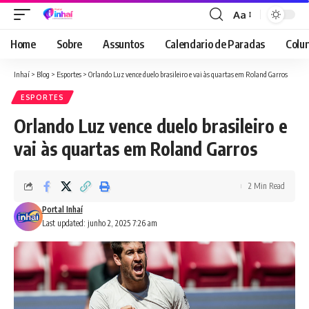
Aa
Font
Resizer
Home
Sobre
Assuntos
Calendario de Paradas
Colun
Inhaí
>
Blog
>
Esportes
>
Orlando Luz vence duelo brasileiro e vai às quartas em Roland Garros
ESPORTES
Orlando Luz vence duelo brasileiro e
vai às quartas em Roland Garros
2 Min Read
Portal Inhaí
Last updated: junho 2, 2025 7:26 am