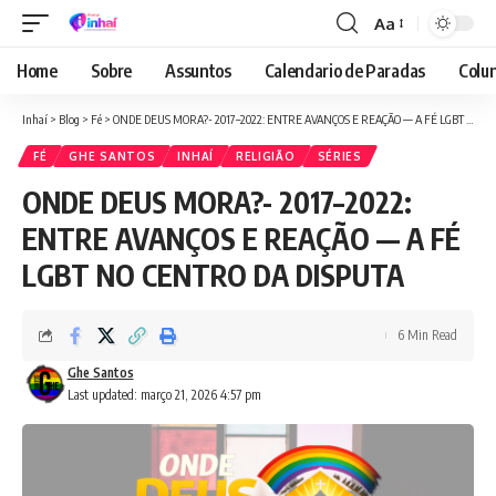
Aa
Font
Resizer
Home
Sobre
Assuntos
Calendario de Paradas
Colun
Inhaí
>
Blog
>
Fé
>
ONDE DEUS MORA?- 2017–2022: ENTRE AVANÇOS E REAÇÃO — A FÉ LGBT NO CENTRO DA DISPUTA
FÉ
GHE SANTOS
INHAÍ
RELIGIÃO
SÉRIES
ONDE DEUS MORA?- 2017–2022:
ENTRE AVANÇOS E REAÇÃO — A FÉ
LGBT NO CENTRO DA DISPUTA
6 Min Read
Ghe Santos
Last updated: março 21, 2026 4:57 pm