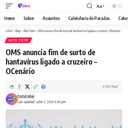
Aa
Font
Resizer
Home
Sobre
Assuntos
Calendario de Paradas
Colun
Inhaí
>
Blog
>
Alto Tiete
>
OMS anuncia fim de surto de hantavírus ligado a cruzeiro – OCenário
ALTO TIETE
OMS anuncia fim de surto de
hantavírus ligado a cruzeiro –
OCenário
4 Min Read
Portal Inhaí
Last updated: julho 2, 2026 4:06 pm