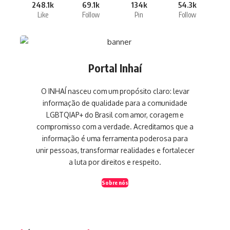
248.1k
69.1k
134k
54.3k
Like
Follow
Pin
Follow
Portal Inhaí
O INHAÍ nasceu com um propósito claro: levar
informação de qualidade para a comunidade
LGBTQIAP+ do Brasil com amor, coragem e
compromisso com a verdade. Acreditamos que a
informação é uma ferramenta poderosa para
unir pessoas, transformar realidades e fortalecer
a luta por direitos e respeito.
Sobre nós