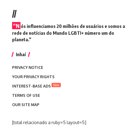
//
“N
ós influenciamos 20 milhões de usuários e somos a
rede de notícias do Mundo LGBTI+ número um do
planeta.”
Inhaí
PRIVACY NOTICE
YOUR PRIVACY RIGHTS
New
INTEREST-BASE ADS
TERMS OF USE
OUR SITE MAP
[total relacionado a ruby=5 layout=5]