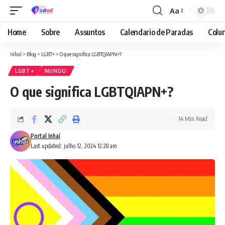
Aa
Font
Resizer
Home
Sobre
Assuntos
Calendario de Paradas
Colun
Inhaí
>
Blog
>
LGBT+
>
O que significa LGBTQIAPN+?
LGBT+
MUNDO
O que significa LGBTQIAPN+?
14 Min Read
Portal Inhaí
Last updated: julho 12, 2024 12:28 am