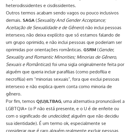
heterodissidentes e cisdissidentes.
Outros termos acabam sendo vagos ou pouco inclusivos
demais.
SAGA
(
Sexuality And Gender Acceptance;
Aceitação de Sexualidade e de Gênero
) não inclui pessoas
intersexo, não deixa explícito que só estamos falando de
um grupo oprimido, e não inclui pessoas que poderiam ser
oprimidas por orientações românticas.
GSRM
(
Gender,
Sexuality and Romantic Minorities; Minorias de Gênero,
Sexuais e Românticas
) foi uma sigla originalmente feita por
alguém que queria incluir parafilias (como pedofilia e
necrofilia) em “minorias sexuais”, fora que exclui pessoas
intersexo e não explica quem conta como minoria de
gênero.
Por fim, temos
Q(U)ILTBAG
, uma alternativa pronunciável a
LGBTQIA+ (o P não está presente, e o U é de enfeite ou
com o significado de
undecided
; alguém que não decidiu
sua identidade). É um termo ok, especialmente se
considerar que é raro alguém realmente excluir pessoas