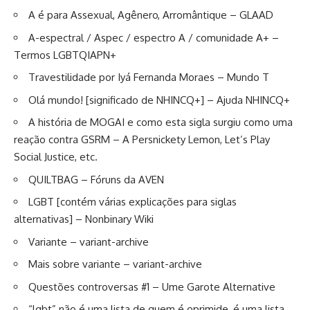
A é para Assexual, Agênero, Arromântique
– GLAAD
A-espectral / Aspec / espectro A / comunidade A+
–
Termos LGBTQIAPN+
Travestilidade por Iyá Fernanda Moraes
– Mundo T
Olá mundo!
[significado de NHINCQ+] – Ajuda NHINCQ+
A história de MOGAI e como esta sigla surgiu como uma
reação contra GSRM
– A Persnickety Lemon, Let’s Play
Social Justice, etc.
QUILTBAG
– Fóruns da AVEN
LGBT
[contém várias explicações para siglas
alternativas] – Nonbinary Wiki
Variante
– variant-archive
Mais sobre variante
– variant-archive
Questões controversas #1
– Ume Garote Alternative
“lgbt” não é uma lista de quem é oprimide, é uma lista