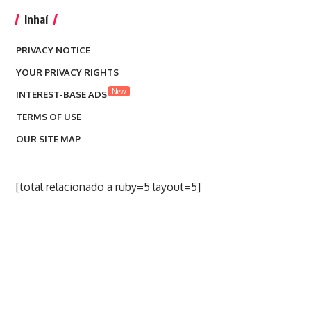
Inhaí
PRIVACY NOTICE
YOUR PRIVACY RIGHTS
New
INTEREST-BASE ADS
TERMS OF USE
OUR SITE MAP
[total relacionado a ruby=5 layout=5]