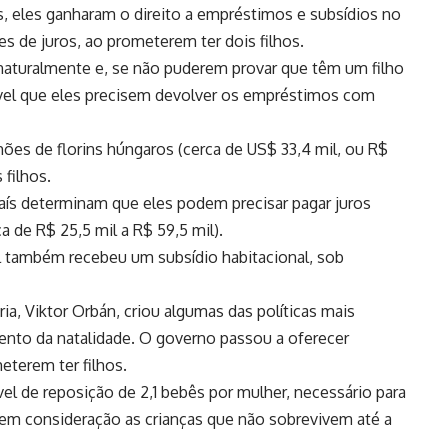
 eles ganharam o direito a empréstimos e subsídios no
res de juros, ao prometerem ter dois filhos.
 naturalmente e, se não puderem provar que têm um filho
ível que eles precisem devolver os empréstimos com
ões de florins húngaros (cerca de US$ 33,4 mil, ou R$
 filhos.
país determinam que eles podem precisar pagar juros
ca de R$ 25,5 mil a R$ 59,5 mil).
al também recebeu um subsídio habitacional, sob
ia, Viktor Orbán, criou algumas das políticas mais
to da natalidade. O governo passou a oferecer
terem ter filhos.
ível de reposição de 2,1 bebês por mulher, necessário para
em consideração as crianças que não sobrevivem até a