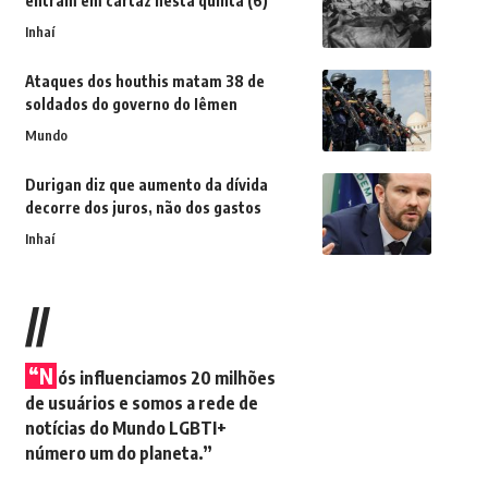
entram em cartaz nesta quinta (6)
Inhaí
Ataques dos houthis matam 38 de
soldados do governo do Iêmen
Mundo
Durigan diz que aumento da dívida
decorre dos juros, não dos gastos
Inhaí
//
“N
ós influenciamos 20 milhões
de usuários e somos a rede de
notícias do Mundo LGBTI+
número um do planeta.”