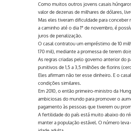
Como muitos outros jovens casais húngaros,
valor de dezenas de milhares de dólares, liv
Mas eles tiveram dificuldade para conceber
a caminho até o dia 1° de novembro, é poss
juros de penalização.
O casal contratou um empréstimo de 10 milh
170 mil), mediante a promessa de terem dois
As regras criadas pelo governo anterior do 
punitivos de 1,5 a 3,5 milhões de florins (cer
Eles afirmam não ter esse dinheiro. E o cas
condições similares.
Em 2010, o então primeiro-ministro da Hungr
ambiciosas do mundo para promover o aumen
pagamento às pessoas que tiverem ou prome
A fertilidade do país está muito abaixo do n
manter a população estável. O número leva 
idade adulta.