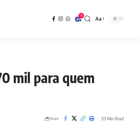
9
Aa
Font
Resizer
70 mil para quem
20 Min Read
Share