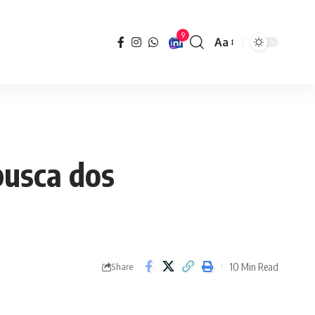
9
Aa
Font
Resizer
busca dos
10 Min Read
Share