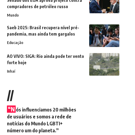
Senado dos EUA aprova projeto contra
compradores de petróleo russo
Mundo
Saeb 2025: Brasil recupera nível pré-
pandemia, mas ainda tem gargalos
Educação
AO VIVO: SIGA: Rio ainda pode ter vento
forte hoje
Inhaí
//
“N
ós influenciamos 20 milhões
de usuários e somos a rede de
notícias do Mundo LGBTI+
número um do planeta.”