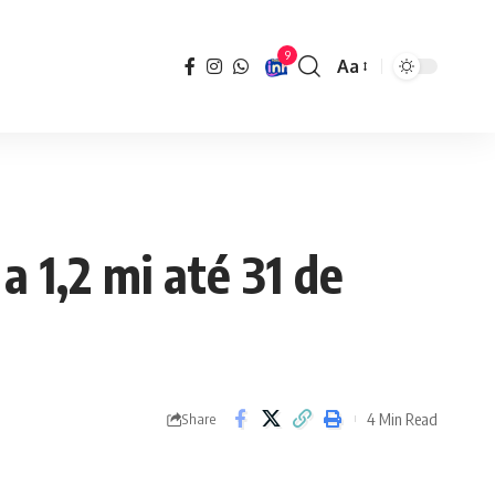
9
Aa
Font
Resizer
 1,2 mi até 31 de
4 Min Read
Share