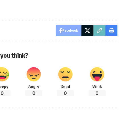
Facebook
you think?
leepy
Angry
Dead
Wink
0
0
0
0