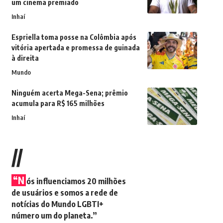
um cinema premiado
Inhaí
Espriella toma posse na Colômbia após
vitória apertada e promessa de guinada
à direita
Mundo
Ninguém acerta Mega-Sena; prêmio
acumula para R$ 165 milhões
Inhaí
//
“N
ós influenciamos 20 milhões
de usuários e somos a rede de
notícias do Mundo LGBTI+
número um do planeta.”