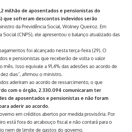
 1,2 milhão de aposentados e pensionistas do
SS) que sofreram descontos indevidos serão
 ministro da Previdência Social, Wolney Queiroz. Em
a Social (CNPS), ele apresentou o balanço atualizado das
agamentos foi alcançado nesta terça-feira (29). O
os e pensionistas que receberão de volta o valor
do mês. Isso equivale a 91,4% das adesões ao acordo de
ez dias”, afirmou o ministro.
rados aderiram ao acordo de ressarcimento, o que
rdo com o órgão, 2.330.094 comunicaram ter
des de aposentados e pensionistas e não foram
para aderir ao acordo.
governo
em créditos abertos por medida provisória. Por
eiro está fora do arcabouço fiscal e não contará para o
io nem de limite de gastos do governo.