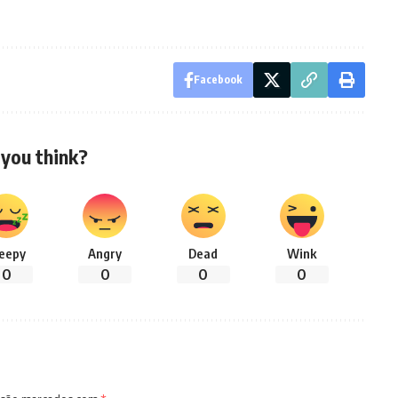
Facebook
you think?
leepy
Angry
Dead
Wink
0
0
0
0