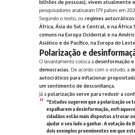
bilhões de pessoas), vivem atualmente 
pesquisadores analisaram 179 países em 20
Segundo o texto, os
regimes autocráticos
África, Ásia do Sul e Central, e na África
comuns na Europa Ocidental e na Améric
Asiático e do Pacífico, na Europa do Lest
Polarização e desinformaç
O levantamento coloca a
desinformação e a
democracias
. De acordo com o estudo, a
d
autocráticos para inflacionar proposita
um sentimento de desconfiança
.
Já a
polarização serve para reduzir a con
“Estudos sugerem que a polarização se 
espalharem a desinformação, enfraquecen
cidadãos estão mais dispostos a trocar o
ajudar o seu lado a ganhar. A votação do 
dois exemplos proeminentes em que este 