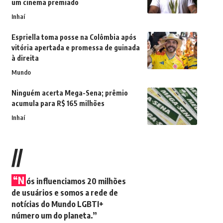
um cinema premiado
Inhaí
Espriella toma posse na Colômbia após
vitória apertada e promessa de guinada
à direita
Mundo
Ninguém acerta Mega-Sena; prêmio
acumula para R$ 165 milhões
Inhaí
//
“N
ós influenciamos 20 milhões
de usuários e somos a rede de
notícias do Mundo LGBTI+
número um do planeta.”