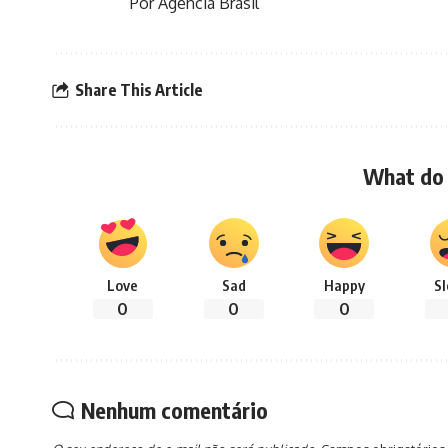
Por Agência Brasil
Share This Article
What do 
Love
Sad
Happy
S
0
0
0
Nenhum comentário