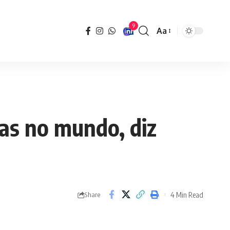
9
Aa
Font
Resizer
as no mundo, diz
4 Min Read
Share