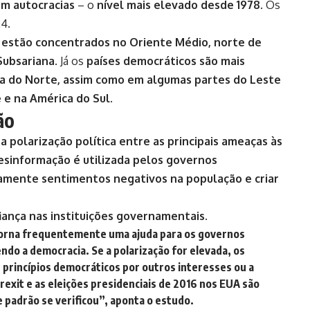
em autocracias
– o
nível mais elevado desde 1978
. Os
24.
 estão concentrados no Oriente Médio, norte de
 Subsariana
. Já os
países democráticos são mais
a do Norte, assim como em algumas partes do Leste
e e na América do Sul
.
ão
 polarização política entre as principais ameaças às
esinformação é utilizada pelos governos
damente sentimentos negativos na população e criar
fiança nas instituições governamentais
.
torna frequentemente uma ajuda para os governos
do a democracia. Se a polarização for elevada, os
s princípios democráticos por outros interesses ou a
Brexit e as eleições presidenciais de 2016 nos EUA são
padrão se verificou”, aponta o estudo.