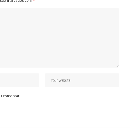
 são marcados com
*
u comentar.