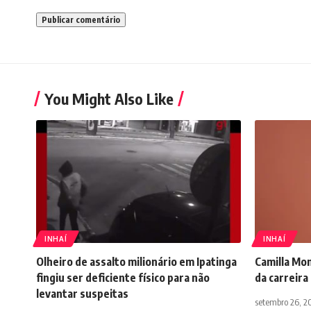
You Might Also Like
INHAÍ
INHAÍ
Olheiro de assalto milionário em Ipatinga
Camilla Mo
fingiu ser deficiente físico para não
da carreira
levantar suspeitas
setembro 26, 2