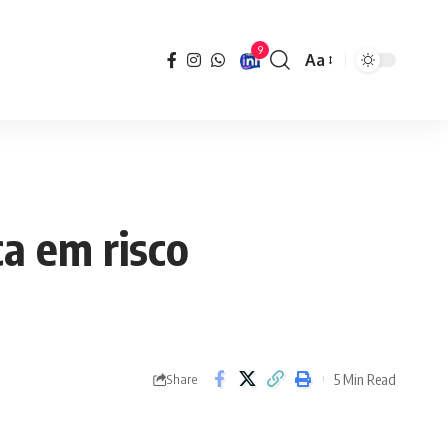
9
Aa
Font
Resizer
ca em risco
5 Min Read
Share