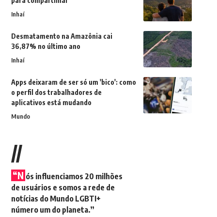
para compartilhar
Inhaí
Desmatamento na Amazônia cai
36,87% no último ano
Inhaí
Apps deixaram de ser só um 'bico': como
o perfil dos trabalhadores de
aplicativos está mudando
Mundo
//
“N
ós influenciamos 20 milhões
de usuários e somos a rede de
notícias do Mundo LGBTI+
número um do planeta.”