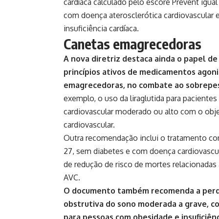
cardíaca calculado pelo escore Prevent igu
com doença aterosclerótica cardiovascular
insuficiência cardíaca.
Canetas emagrecedoras
A nova diretriz destaca ainda o papel de
princípios ativos de medicamentos agon
emagrecedoras, no combate ao sobrepes
exemplo, o uso da liraglutida para paciente
cardiovascular moderado ou alto com o obje
cardiovascular.
Outra recomendação inclui o tratamento co
27, sem diabetes e com doença cardiovascul
de redução de risco de mortes relacionadas 
AVC.
O documento também recomenda a perda
obstrutiva do sono moderada a grave, co
para pessoas com obesidade e insuficiên