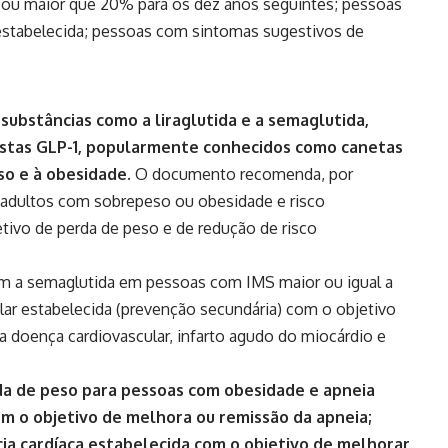
al ou maior que 20% para os dez anos seguintes; pessoas
 estabelecida; pessoas com sintomas sugestivos de
 substâncias como a liraglutida e a semaglutida,
istas GLP-1, popularmente conhecidos como canetas
o e à obesidade.
O documento recomenda, por
s adultos com sobrepeso ou obesidade e risco
tivo de perda de peso e de redução de risco
m a semaglutida em pessoas com IMS maior ou igual a
ar estabelecida (prevenção secundária) com o objetivo
a doença cardiovascular, infarto agudo do miocárdio e
 de peso para pessoas com obesidade e apneia
m o objetivo de melhora ou remissão da apneia;
cia cardíaca estabelecida com o objetivo de melhorar