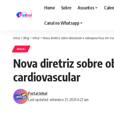
Home
Sobre
Assuntos
Calen
Canal no Whatsapp
Inhaí
>
Blog
>
Inhaí
>
Nova diretriz sobre obesidade e sobrepeso foca em ris
INHAÍ
Nova diretriz sobre o
cardiovascular
Portal Inhaí
Last updated: setembro 21, 2025 6:27 am