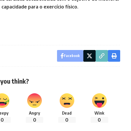
 capacidade para o exercício físico.
Facebook
you think?
leepy
Angry
Dead
Wink
0
0
0
0