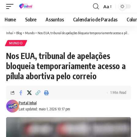
Aa
Font
Resizer
Home
Sobre
Assuntos
Calendario de Paradas
Colun
Inhaí
>
Blog
>
Mundo
>
Nos EUA, tribunal de apelações bloqueia temporariamente acesso a pílula abortiva pelo correio
MUNDO
Nos EUA, tribunal de apelações
bloqueia temporariamente acesso a
pílula abortiva pelo correio
1 Min Read
Portal Inhaí
Last updated: maio 1, 2026 10:17 pm