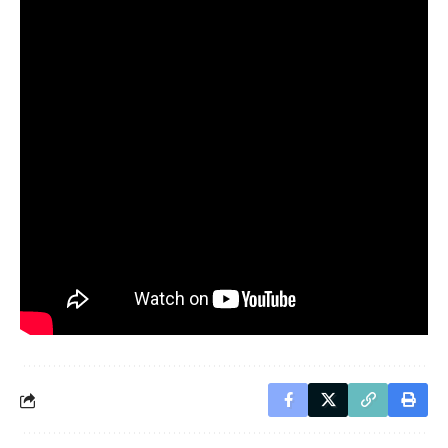
erupção.
“O Poder do Rosário”
País: Brasil
Direção: Tiago Benetti
Sinopse: Quando uma menina devota e sua mãe sofrem um
grave acidente a caminho de um reencontro familiar, suas
vidas se cruzam com a de um fotógrafo distante da fé,
iniciando um caminho de dor, reconciliação e milagre.
Verifique a disponibilidade dos filmes nas salas de cinema
da sua cidade.
Por Midia Ninja