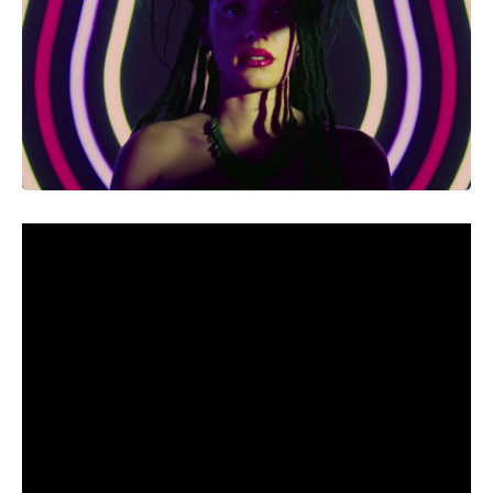
Os cinemas recebem nesta semana uma programação
marcada pela diversidade de gêneros, reunindo produções
brasileiras e internacionais que transitam entre fantasia,
terror, drama, religião, ação e comédia romântica. O
principal destaque é
“Love Kills”
, novo longa de Luiza
Shelling Tubaldini, que mergulha em um universo sombrio
no centro de São Paulo ao combinar vampirismo, suspense
e crítica urbana em uma narrativa ambientada em meio à
devastação social provocada pelo crack. A produção