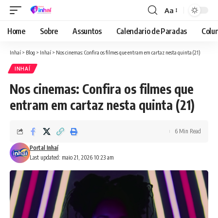
Aa
Font
Resizer
Home
Sobre
Assuntos
Calendario de Paradas
Colun
Inhaí
>
Blog
>
Inhaí
>
Nos cinemas: Confira os filmes que entram em cartaz nesta quinta (21)
INHAÍ
Nos cinemas: Confira os filmes que
entram em cartaz nesta quinta (21)
6 Min Read
Portal Inhaí
Last updated: maio 21, 2026 10:23 am