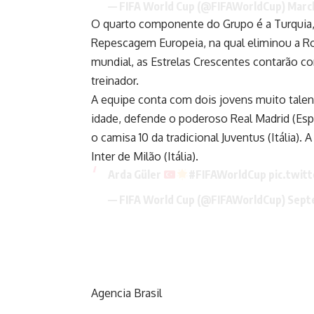
— FIFA World Cup (@FIFAWorldCup)
Marc
O quarto componente do Grupo é a Turquia, 
Repescagem Europeia, na qual eliminou a R
mundial, as Estrelas Crescentes contarão c
treinador.
A equipe conta com dois jovens muito talent
idade, defende o poderoso Real Madrid (Esp
o camisa 10 da tradicional Juventus (Itália).
Inter de Milão (Itália).
Arda Güler
#FIFAWorldCup
pic.twi
— FIFA World Cup (@FIFAWorldCup)
Sept
Agencia Brasil