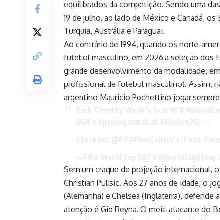
equilibrados da competição. Sendo uma das 
19 de julho, ao lado de México e Canadá, os
Turquia, Austrália e Paraguai.
Ao contrário de 1994, quando os norte-ame
futebol masculino, em 2026 a seleção dos
grande desenvolvimento da modalidade, em 
profissional de futebol masculino). Assim, 
argentino Mauricio Pochettino jogar sempr
Pack Timothy Weah’s first
#FIFAWorldC
USA’s opening match at
#WeAre26
!
Check out @FIFAPlusCollect’s ‘First-Tim
— FIFA World Cup (@FIFAWorldCup)
May 
Sem um craque de projeção internacional, 
Christian Pulisic. Aos 27 anos de idade, o 
(Alemanha) e Chelsea (Inglaterra), defende 
atenção é Gio Reyna. O meia-atacante do 