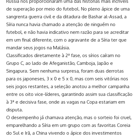
Rússia nos proporcionaram uma das histórias mais incríveis
de superação por meio do futebol. No pleno ápice de uma
sangrenta guerra civil e da ditadura de Bashar al-Assad, a
Síria nunca havia chamado a atenção de ninguém no
futebol, e não havia indicativo nem razão para se acreditar
em um final diferente, com o agravante de a Síria ter que
mandar seus jogos na Malásia.
Classificados diretamente à 2ª fase, os sírios caíram no
Grupo C, ao lado de Afeganistão, Camboja, Japão e
Singapura. Sem nenhuma surpresa, foram duas derrotas
para os japoneses, 3 x 0 e 5 x 0, mas com seis vitórias nos
seis jogos restantes, a seleção anotou a melhor campanha
entre os oito vice-líderes, garantindo assim sua classificação
à 3ª e decisiva fase, onde as vagas na Copa estariam em
disputa.
O desempenho já chamava atenção, mas o sorteio foi cruel,
emparelhando a Síria em um grupo com as favoritas Coreia
do Sul e Irã, a China vivendo o ápice dos investimentos