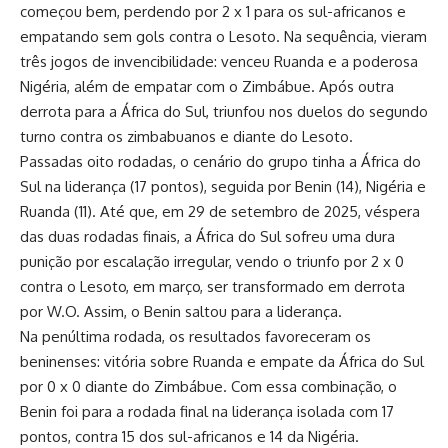
começou bem, perdendo por 2 x 1 para os sul-africanos e
empatando sem gols contra o Lesoto. Na sequência, vieram
três jogos de invencibilidade: venceu Ruanda e a poderosa
Nigéria, além de empatar com o Zimbábue. Após outra
derrota para a África do Sul, triunfou nos duelos do segundo
turno contra os zimbabuanos e diante do Lesoto.
Passadas oito rodadas, o cenário do grupo tinha a África do
Sul na liderança (17 pontos), seguida por Benin (14), Nigéria e
Ruanda (11). Até que, em 29 de setembro de 2025, véspera
das duas rodadas finais, a África do Sul sofreu uma dura
punição por escalação irregular, vendo o triunfo por 2 x 0
contra o Lesoto, em março, ser transformado em derrota
por W.O. Assim, o Benin saltou para a liderança.
Na penúltima rodada, os resultados favoreceram os
beninenses: vitória sobre Ruanda e empate da África do Sul
por 0 x 0 diante do Zimbábue. Com essa combinação, o
Benin foi para a rodada final na liderança isolada com 17
pontos, contra 15 dos sul-africanos e 14 da Nigéria.