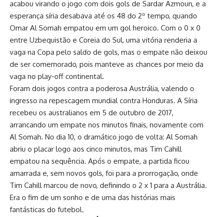
acabou virando o jogo com dois gols de Sardar Azmoun, e a
esperança síria desabava até os 48 do 2º tempo, quando
Omar Al Somah empatou em um gol heroico. Com o 0 x 0
entre Uzbequistão e Coreia do Sul, uma vitória renderia a
vaga na Copa pelo saldo de gols, mas o empate não deixou
de ser comemorado, pois manteve as chances por meio da
vaga no play-off continental.
Foram dois jogos contra a poderosa Austrália, valendo o
ingresso na repescagem mundial contra Honduras. A Síria
recebeu os australianos em 5 de outubro de 2017,
arrancando um empate nos minutos finais, novamente com
Al Somah. No dia 10, o dramático jogo de volta: Al Somah
abriu o placar logo aos cinco minutos, mas Tim Cahill
empatou na sequência. Após o empate, a partida ficou
amarrada e, sem novos gols, foi para a prorrogação, onde
Tim Cahill marcou de novo, definindo o 2 x 1 para a Austrália.
Era o fim de um sonho e de uma das histórias mais
fantásticas do futebol.