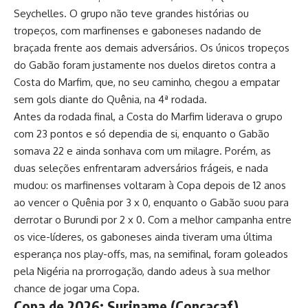
Seychelles. O grupo não teve grandes histórias ou
tropeços, com marfinenses e gaboneses nadando de
braçada frente aos demais adversários. Os únicos tropeços
do Gabão foram justamente nos duelos diretos contra a
Costa do Marfim, que, no seu caminho, chegou a empatar
sem gols diante do Quênia, na 4ª rodada.
Antes da rodada final, a Costa do Marfim liderava o grupo
com 23 pontos e só dependia de si, enquanto o Gabão
somava 22 e ainda sonhava com um milagre. Porém, as
duas seleções enfrentaram adversários frágeis, e nada
mudou: os marfinenses voltaram à Copa depois de 12 anos
ao vencer o Quênia por 3 x 0, enquanto o Gabão suou para
derrotar o Burundi por 2 x 0. Com a melhor campanha entre
os vice-líderes, os gaboneses ainda tiveram uma última
esperança nos play-offs, mas, na semifinal, foram goleados
pela Nigéria na prorrogação, dando adeus à sua melhor
chance de jogar uma Copa.
Copa de 2026: Suriname (Concacaf)