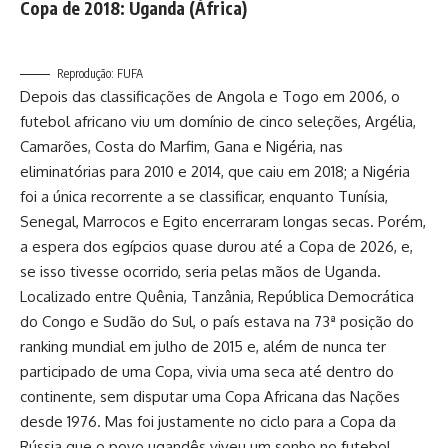
Copa de 2018: Uganda (África)
Reprodução: FUFA
Depois das classificações de Angola e Togo em 2006, o
futebol africano viu um domínio de cinco seleções, Argélia,
Camarões, Costa do Marfim, Gana e Nigéria, nas
eliminatórias para 2010 e 2014, que caiu em 2018; a Nigéria
foi a única recorrente a se classificar, enquanto Tunísia,
Senegal, Marrocos e Egito encerraram longas secas. Porém,
a espera dos egípcios quase durou até a Copa de 2026, e,
se isso tivesse ocorrido, seria pelas mãos de Uganda.
Localizado entre Quênia, Tanzânia, República Democrática
do Congo e Sudão do Sul, o país estava na 73ª posição do
ranking mundial em julho de 2015 e, além de nunca ter
participado de uma Copa, vivia uma seca até dentro do
continente, sem disputar uma Copa Africana das Nações
desde 1976. Mas foi justamente no ciclo para a Copa da
Rússia que o povo ugandês viveu um sonho no futebol.