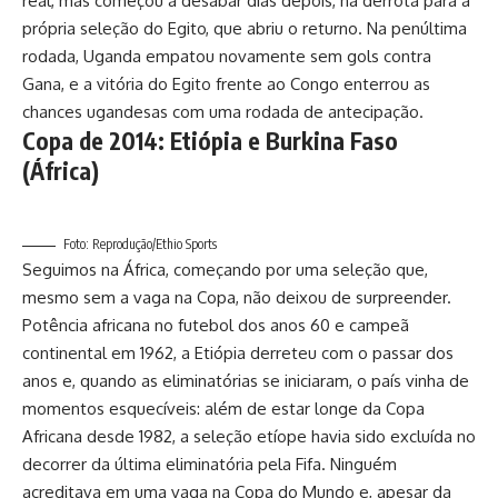
real, mas começou a desabar dias depois, na derrota para a
própria seleção do Egito, que abriu o returno. Na penúltima
rodada, Uganda empatou novamente sem gols contra
Gana, e a vitória do Egito frente ao Congo enterrou as
chances ugandesas com uma rodada de antecipação.
Copa de 2014: Etiópia e Burkina Faso
(África)
Foto: Reprodução/Ethio Sports
Seguimos na África, começando por uma seleção que,
mesmo sem a vaga na Copa, não deixou de surpreender.
Potência africana no futebol dos anos 60 e campeã
continental em 1962, a Etiópia derreteu com o passar dos
anos e, quando as eliminatórias se iniciaram, o país vinha de
momentos esquecíveis: além de estar longe da Copa
Africana desde 1982, a seleção etíope havia sido excluída no
decorrer da última eliminatória pela Fifa. Ninguém
acreditava em uma vaga na Copa do Mundo e, apesar da