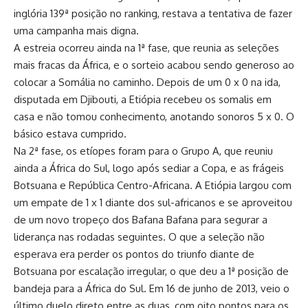
inglória 139ª posição no ranking, restava a tentativa de fazer
uma campanha mais digna.
A estreia ocorreu ainda na 1ª fase, que reunia as seleções
mais fracas da África, e o sorteio acabou sendo generoso ao
colocar a Somália no caminho. Depois de um 0 x 0 na ida,
disputada em Djibouti, a Etiópia recebeu os somalis em
casa e não tomou conhecimento, anotando sonoros 5 x 0. O
básico estava cumprido.
Na 2ª fase, os etíopes foram para o Grupo A, que reuniu
ainda a África do Sul, logo após sediar a Copa, e as frágeis
Botsuana e República Centro-Africana. A Etiópia largou com
um empate de 1 x 1 diante dos sul-africanos e se aproveitou
de um novo tropeço dos Bafana Bafana para segurar a
liderança nas rodadas seguintes. O que a seleção não
esperava era perder os pontos do triunfo diante de
Botsuana por escalação irregular, o que deu a 1ª posição de
bandeja para a África do Sul. Em 16 de junho de 2013, veio o
último duelo direto entre as duas, com oito pontos para os