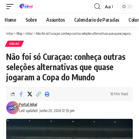
Aa
Font
Resizer
Home
Sobre
Assuntos
Calendario de Paradas
Colun
Inhaí
>
Blog
>
Inhaí
>
Não foi só Curaçao: conheça outras seleções alternativas que quase jogaram a Copa do Mundo
INHAÍ
Não foi só Curaçao: conheça outras
seleções alternativas que quase
jogaram a Copa do Mundo
58 Min Read
Portal Inhaí
Last updated: junho 20, 2026 12:55 pm