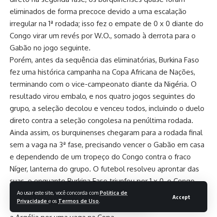
eliminados de forma precoce devido a uma escalação
irregular na 1ª rodada; isso fez o empate de 0 x 0 diante do
Congo virar um revés por W.O., somado à derrota para o
Gabão no jogo seguinte.
Porém, antes da sequência das eliminatórias, Burkina Faso
fez uma histórica campanha na Copa Africana de Nações,
terminando com o vice-campeonato diante da Nigéria. O
resultado virou embalo, e nos quatro jogos seguintes do
grupo, a seleção decolou e venceu todos, incluindo o duelo
direto contra a seleção congolesa na penúltima rodada.
Ainda assim, os burquinenses chegaram para a rodada final
sem a vaga na 3ª fase, precisando vencer o Gabão em casa
e dependendo de um tropeço do Congo contra o fraco
Níger, lanterna do grupo. O futebol resolveu aprontar das
suas, e enquanto Burkina Faso triunfou por 1 x 0, o Congo
ficou duas vezes atrás do placar e só empatou por 2 x 2,
Ao usar este site, você concorda com
Politica de
Accept
Privacidade
e os
Termos de Uso
.
entregando a classificação de bandeja. Pela frente, restava