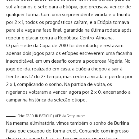
sul-africanos e sete para a Etiópia, que precisava vencer de
qualquer forma. Com uma surpreendente virada e o triunfo
por 2 x 1, todos os prognósticos caíram, e a Etiópia tomava
para si a vaga na fase final, garantida na última rodada após
repetir o placar contra a República Centro-Africana.
O país-sede da Copa de 2010 foi derrubado, e restavam
apenas dois jogos para os etíopes escreverem uma façanha
inacreditável, em um desafio contra a poderosa Nigéria. No
jogo de ida, realizado em casa, a Etiópia chegou a sair à
frente aos 12 do 2º tempo, mas cedeu a virada e perdeu por
2 x 1, complicando o sonho. Na partida de volta, os
nigerianos voltaram a vencer, agora por 2 x 0, encerrando a
campanha histórica da seleção etíope.
Foto: FAROUK BATICHE / AFP via Getty Images
Na mesma eliminatória, vimos também o sonho de Burkina
Faso, que escapou de forma cruel. Contando com ingresso
direto na segunda fase, os burquinenses quase foram