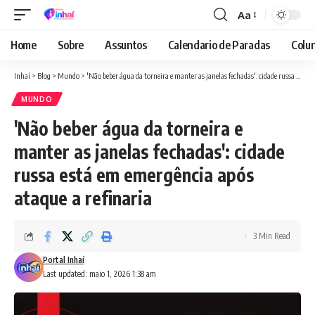
Aa
Font
Resizer
Home
Sobre
Assuntos
Calendario de Paradas
Colun
Inhaí
>
Blog
>
Mundo
>
'Não beber água da torneira e manter as janelas fechadas': cidade russa está em emergência após ataque a refinaria
MUNDO
'Não beber água da torneira e
manter as janelas fechadas': cidade
russa está em emergência após
ataque a refinaria
3 Min Read
Portal Inhaí
Last updated: maio 1, 2026 1:38 am