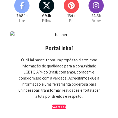
248.1k
69.1k
134k
54.3k
Like
Follow
Pin
Follow
Portal Inhaí
O INHAÍ nasceu com um propósito claro: levar
informação de qualidade para a comunidade
LGBTQIAP+ do Brasil com amor, coragem e
compromisso com a verdade. Acreditamos que a
informação é uma ferramenta poderosa para
unir pessoas, transformar realidades e fortalecer
a luta por direitos e respeito.
Sobre nós