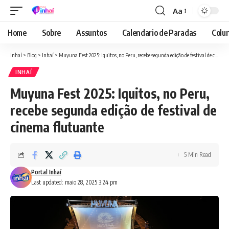
Aa
Font
Resizer
Home
Sobre
Assuntos
Calendario de Paradas
Colun
Inhaí
>
Blog
>
Inhaí
>
Muyuna Fest 2025: Iquitos, no Peru, recebe segunda edição de festival de cinema flutuante
INHAÍ
Muyuna Fest 2025: Iquitos, no Peru,
recebe segunda edição de festival de
cinema flutuante
5 Min Read
Portal Inhaí
Last updated: maio 28, 2025 3:24 pm