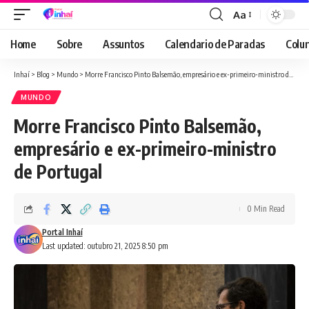
Aa
Font
Resizer
Home
Sobre
Assuntos
Calendario de Paradas
Colun
Inhaí
>
Blog
>
Mundo
>
Morre Francisco Pinto Balsemão, empresário e ex-primeiro-ministro de Portugal
MUNDO
Morre Francisco Pinto Balsemão,
empresário e ex-primeiro-ministro
de Portugal
0 Min Read
Portal Inhaí
Last updated: outubro 21, 2025 8:50 pm