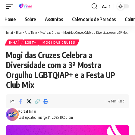
Aa
Font
Resizer
Home
Sobre
Assuntos
Calendario de Paradas
Colun
Inhaí
>
Blog
>
Alto Tiete
>
Mogi das Cruzes
>
Mogi das Cruzes Celebra a Diversidade com a 3ª Mostra Orgulho LGBTQIAP+ e a Festa UP Club Mix
INHAÍ
LGBT+
MOGI DAS CRUZES
Mogi das Cruzes Celebra a
Diversidade com a 3ª Mostra
Orgulho LGBTQIAP+ e a Festa UP
Club Mix
4 Min Read
Portal Inhaí
Last updated: março 21, 2025 10:50 pm