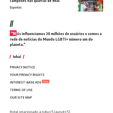
campeões nas quartas de final
Esportes
//
“N
ós influenciamos 20 milhões de usuários e somos a
rede de notícias do Mundo LGBTI+ número um do
planeta.”
Inhaí
PRIVACY NOTICE
YOUR PRIVACY RIGHTS
New
INTEREST-BASE ADS
TERMS OF USE
OUR SITE MAP
[total relacionado a ruby=5 layout=5]