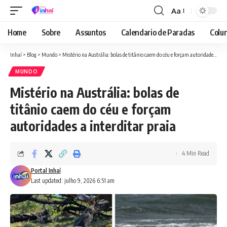
Aa
Font
Resizer
Home
Sobre
Assuntos
Calendario de Paradas
Colun
Inhaí
>
Blog
>
Mundo
>
Mistério na Austrália: bolas de titânio caem do céu e forçam autoridades a interditar praia
MUNDO
Mistério na Austrália: bolas de
titânio caem do céu e forçam
autoridades a interditar praia
4 Min Read
Portal Inhaí
Last updated: julho 9, 2026 6:51 am