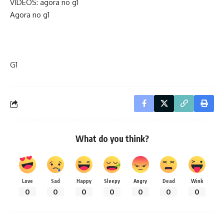
VÍDEOS: agora no g1
Agora no g1
G1
What do you think?
Love
Sad
Happy
Sleepy
Angry
Dead
Wink
0
0
0
0
0
0
0