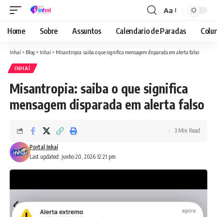
Aa
Font
Resizer
Home
Sobre
Assuntos
Calendario de Paradas
Colun
Inhaí
>
Blog
>
Inhaí
>
Misantropia: saiba o que significa mensagem disparada em alerta falso
INHAÍ
Misantropia: saiba o que significa
mensagem disparada em alerta falso
3 Min Read
Portal Inhaí
Last updated: junho 20, 2026 12:21 pm