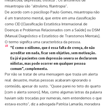
melancolia, depressão, tristeza”. Os antônimos de
misantropia são “altruísmo, filantropia”.
De acordo com o psicólogo Paulo Gomes, misantropia não
é um transtorno mental, que entre em uma classificação
como CID [Classificação Estatística Internacional de
Doenças e Problemas Relacionados com a Saúde] ou DSM
(Manual Diagnóstico e Estatístico de Transtornos Mentais].
O termo significa uma característica da pessoa.
“É como o niilismo, que é essa falta de crença, de não
acreditar em nada, ficar sem objetivo, sem motivação.
Eu já vi pacientes com depressão severa se declararem
niilistas, mas pode ocorrer em qualquer pessoa
comum”, complementa.
Por não se tratar de uma mensagem que trazia um alerta
real desastre, muitas pessoas acabaram ignorando o
conteúdo, apesar do susto. “Quase parei no teto do quarto
[com o alerta sonoro]. Mas, como algumas letras da palavra
haviam sido trocadas por numerais, nem entendemos o que
estava escrito”, diz a advogada Patrícia Lamarão, moradora