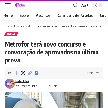
Aa
Font
Resizer
Home
Sobre
Assuntos
Calendario de Paradas
Colun
Inhaí
>
Blog
>
Inhaí
>
Metrofor terá novo concurso e convocação de aprovados na última prova
INHAÍ
Metrofor terá novo concurso e
convocação de aprovados na última
prova
0 Min Read
Portal Inhaí
Last updated: junho 16, 2026 6:06 pm