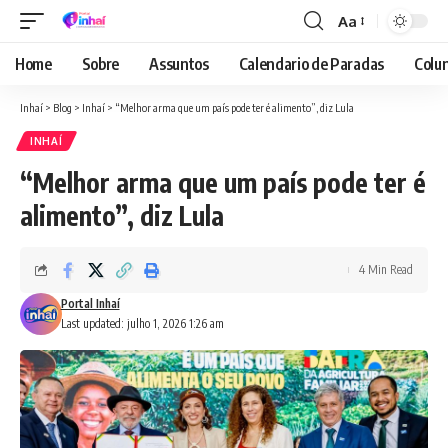
Aa
Font
Resizer
Home
Sobre
Assuntos
Calendario de Paradas
Colun
Inhaí
>
Blog
>
Inhaí
>
“Melhor arma que um país pode ter é alimento”, diz Lula
INHAÍ
“Melhor arma que um país pode ter é
alimento”, diz Lula
4 Min Read
Portal Inhaí
Last updated: julho 1, 2026 1:26 am