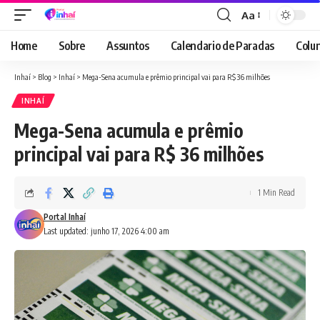
Aa
Font
Resizer
Home
Sobre
Assuntos
Calendario de Paradas
Colun
Inhaí
>
Blog
>
Inhaí
>
Mega-Sena acumula e prêmio principal vai para R$ 36 milhões
INHAÍ
Mega-Sena acumula e prêmio
principal vai para R$ 36 milhões
1 Min Read
Portal Inhaí
Last updated: junho 17, 2026 4:00 am