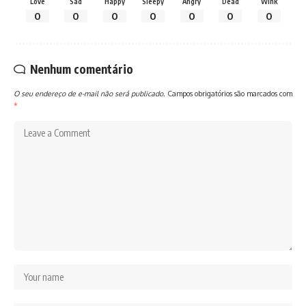
Love
Sad
Happy
Sleepy
Angry
Dead
Wink
0
0
0
0
0
0
0
Nenhum comentário
O seu endereço de e-mail não será publicado.
Campos obrigatórios são marcados com
*