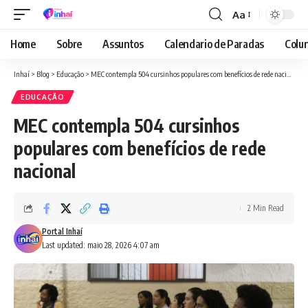
Aa
Font
Resizer
Home
Sobre
Assuntos
Calendario de Paradas
Colun
Inhaí
>
Blog
>
Educação
>
MEC contempla 504 cursinhos populares com benefícios de rede nacional
EDUCAÇÃO
MEC contempla 504 cursinhos
populares com benefícios de rede
nacional
2 Min Read
Portal Inhaí
Last updated: maio 28, 2026 4:07 am