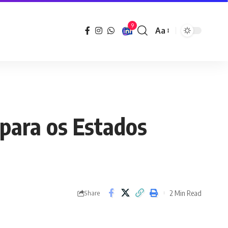
9
Aa
Font
Resizer
 para os Estados
2 Min Read
Share