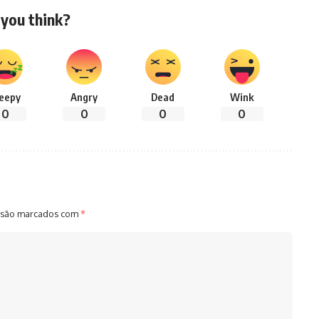
you think?
leepy
Angry
Dead
Wink
0
0
0
0
 são marcados com
*