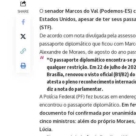
O
senador Marcos do Val (Podemos-ES) con
SHARE
Estados Unidos, apesar de ter seus pas
(STF)
.
De acordo com nota divulgada pela assessor
passaporte diplomático que ficou com Marc
Alexandre de Moraes, de agosto do ano pa
“O passaporte diplomático encontra-se pl
qualquer restrição. Em 22 de julho de 20
Brasília, renovou o visto oficial (B1/B2) 
atesta o pleno reconhecimento internacio
diz a nota do parlamentar.
A Polícia Federal (PF) fez buscas em endere
encontrou o passaporte diplomático.
Em fe
documento foi confirmada por unanimid
cinco ministros: além do próprio Moraes, 
Lúcia.