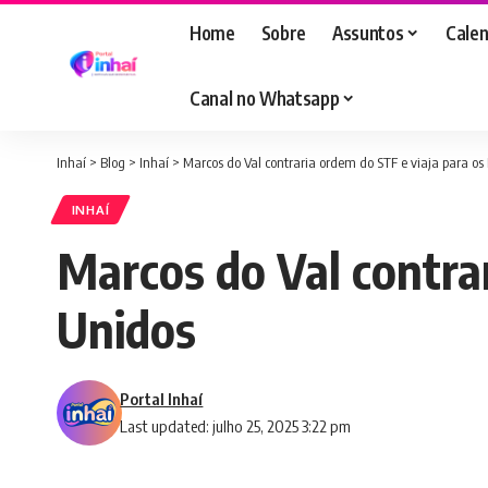
Home
Sobre
Assuntos
Calen
Canal no Whatsapp
Inhaí
>
Blog
>
Inhaí
>
Marcos do Val contraria ordem do STF e viaja para os
INHAÍ
Marcos do Val contra
Unidos
Portal Inhaí
Last updated: julho 25, 2025 3:22 pm