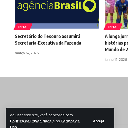
INHAÍ
INHAÍ
Secretário do Tesouro assumirá
A longa jor
Secretaria-Executiva da Fazenda
histórias p
Mundo de 
março 24, 2026
junho 12, 2026
Ao usar este site, você concorda com
Politica de Privacidade
e os
Termos de
Accept
Uso
.