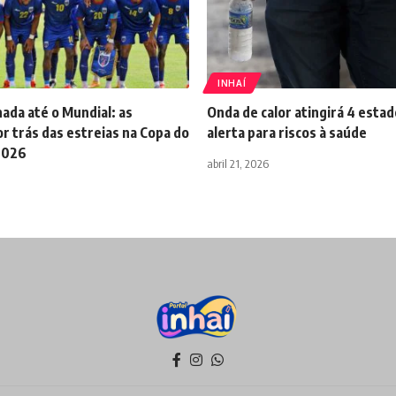
INHAÍ
nada até o Mundial: as
Onda de calor atingirá 4 esta
or trás das estreias na Copa do
alerta para riscos à saúde
2026
abril 21, 2026