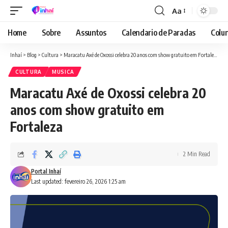
Aa
Font
Resizer
Home
Sobre
Assuntos
Calendario de Paradas
Colun
Inhaí
>
Blog
>
Cultura
>
Maracatu Axé de Oxossi celebra 20 anos com show gratuito em Fortaleza
CULTURA
MUSICA
Maracatu Axé de Oxossi celebra 20
anos com show gratuito em
Fortaleza
2 Min Read
Portal Inhaí
Last updated: fevereiro 26, 2026 1:25 am