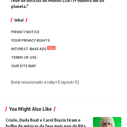
rede de notícias do Mundo LGBTI+ número um do
planeta.”
Inhaí
PRIVACY NOTICE
YOUR PRIVACY RIGHTS
New
INTEREST-BASE ADS
TERMS OF USE
OUR SITE MAP
[total relacionado a ruby=5 layout=5]
You Might Also Like
Criolo, Duda Beat e Carol Biazin tiram o
brilho de músicas da fase mais pop de Rita