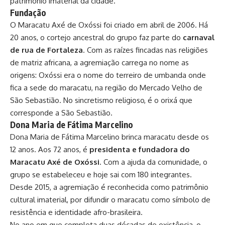
patrimônio imaterial da cidade.
Fundação
O Maracatu Axé de Oxóssi foi criado em abril de 2006. Há
20 anos, o cortejo ancestral do grupo faz parte do
carnaval
de rua de Fortaleza
. Com as raízes fincadas nas religiões
de matriz africana, a agremiação carrega no nome as
origens: Oxóssi era o nome do terreiro de umbanda onde
fica a sede do maracatu, na região do Mercado Velho de
São Sebastião. No sincretismo religioso, é o orixá que
corresponde a São Sebastião.
Dona Maria de Fátima Marcelino
Dona Maria de Fátima Marcelino brinca maracatu desde os
12 anos. Aos 72 anos, é
presidenta e fundadora do
Maracatu Axé de Oxóssi
. Com a ajuda da comunidade, o
grupo se estabeleceu e hoje sai com 180 integrantes.
Desde 2015, a agremiação é reconhecida como patrimônio
cultural imaterial, por difundir o maracatu como símbolo de
resistência e identidade afro-brasileira.
No ano em que completa duas décadas de existência, o