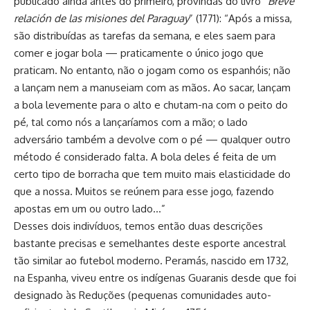
publicado ainda antes do primeiro, provindas do livro “
Breve
relación de las misiones del Paraguay
” (1771): “Após a missa,
são distribuídas as tarefas da semana, e eles saem para
comer e jogar bola — praticamente o único jogo que
praticam. No entanto, não o jogam como os espanhóis; não
a lançam nem a manuseiam com as mãos. Ao sacar, lançam
a bola levemente para o alto e chutam-na com o peito do
pé, tal como nós a lançaríamos com a mão; o lado
adversário também a devolve com o pé — qualquer outro
método é considerado falta. A bola deles é feita de um
certo tipo de borracha que tem muito mais elasticidade do
que a nossa. Muitos se reúnem para esse jogo, fazendo
apostas em um ou outro lado…”
Desses dois indivíduos, temos então duas descrições
bastante precisas e semelhantes deste esporte ancestral
tão similar ao futebol moderno. Peramás, nascido em 1732,
na Espanha, viveu entre os indígenas Guaranis desde que foi
designado às Reduções (pequenas comunidades auto-