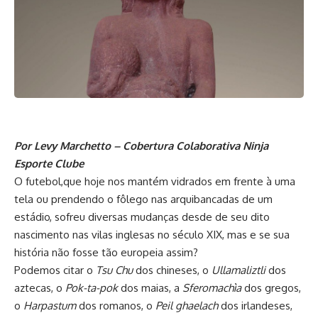
Por Levy Marchetto – Cobertura Colaborativa Ninja
Esporte Clube
O futebol,que hoje nos mantém vidrados em frente à uma
tela ou prendendo o fôlego nas arquibancadas de um
estádio, sofreu diversas mudanças desde de seu dito
nascimento nas vilas inglesas no século XIX, mas e se sua
história não fosse tão europeia assim?
Podemos citar o
Tsu Chu
dos chineses, o
Ullamaliztli
dos
aztecas, o
Pok-ta-pok
dos maias, a
Sferomachìa
dos gregos,
o
Harpastum
dos romanos, o
Peil ghaelach
dos irlandeses,