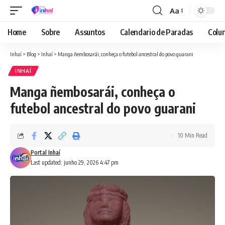
Aa
Font
Resizer
Home
Sobre
Assuntos
Calendario de Paradas
Colun
Inhaí
>
Blog
>
Inhaí
>
Manga ñembosarái, conheça o futebol ancestral do povo guarani
INHAÍ
Manga ñembosarái, conheça o
futebol ancestral do povo guarani
10 Min Read
Portal Inhaí
Last updated: junho 29, 2026 4:47 pm