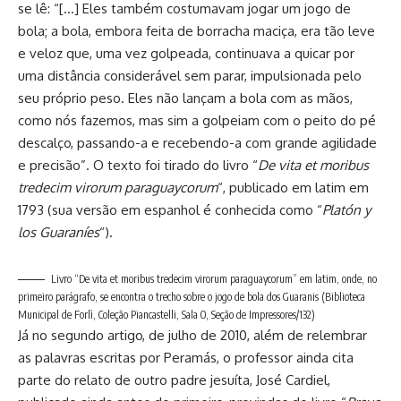
se lê: “[…] Eles também costumavam jogar um jogo de
bola; a bola, embora feita de borracha maciça, era tão leve
e veloz que, uma vez golpeada, continuava a quicar por
uma distância considerável sem parar, impulsionada pelo
seu próprio peso. Eles não lançam a bola com as mãos,
como nós fazemos, mas sim a golpeiam com o peito do pé
descalço, passando-a e recebendo-a com grande agilidade
e precisão”. O texto foi tirado do livro “
De vita et moribus
tredecim virorum paraguaycorum
“, publicado em latim em
1793 (sua versão em espanhol é conhecida como “
Platón y
los Guaraníes
“).
Livro “De vita et moribus tredecim virorum paraguaycorum” em latim, onde, no
primeiro parágrafo, se encontra o trecho sobre o jogo de bola dos Guaranis (Biblioteca
Municipal de Forlì, Coleção Piancastelli, Sala O, Seção de Impressores/132)
Já no segundo artigo, de julho de 2010, além de relembrar
as palavras escritas por Peramás, o professor ainda cita
parte do relato de outro padre jesuíta, José Cardiel,