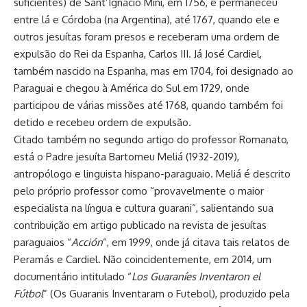
suficientes) de Sant’Ignacio Miní, em 1756, e permaneceu
entre lá e Córdoba (na Argentina), até 1767, quando ele e
outros jesuítas foram presos e receberam uma ordem de
expulsão do Rei da Espanha, Carlos III. Já José Cardiel,
também nascido na Espanha, mas em 1704, foi designado ao
Paraguai e chegou à América do Sul em 1729, onde
participou de várias missões até 1768, quando também foi
detido e recebeu ordem de expulsão.
Citado também no segundo artigo do professor Romanato,
está o Padre jesuíta Bartomeu Meliá (1932-2019),
antropólogo e linguista hispano-paraguaio. Meliá é descrito
pelo próprio professor como “provavelmente o maior
especialista na língua e cultura guarani”, salientando sua
contribuição em artigo publicado na revista de jesuítas
paraguaios “
Acción
”, em 1999, onde já citava tais relatos de
Peramás e Cardiel. Não coincidentemente, em 2014, um
documentário intitulado “
Los Guaraníes Inventaron el
Fútbol
” (Os Guaranis Inventaram o Futebol), produzido pela