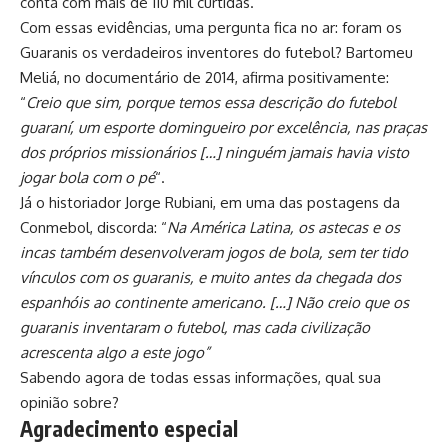
conta com mais de 110 mil curtidas.
Com essas evidências, uma pergunta fica no ar: foram os
Guaranis os verdadeiros inventores do futebol? Bartomeu
Meliá, no documentário de 2014, afirma positivamente:
“
Creio que sim, porque temos essa descrição do futebol
guaraní, um esporte domingueiro por excelência, nas praças
dos próprios missionários […] ninguém jamais havia visto
jogar bola com o pé
“.
Já o historiador Jorge Rubiani, em uma das postagens da
Conmebol, discorda: “
Na América Latina, os astecas e os
incas também desenvolveram jogos de bola, sem ter tido
vínculos com os guaranis, e muito antes da chegada dos
espanhóis ao continente americano. […]
Não creio que os
guaranis inventaram o futebol, mas cada civilização
acrescenta algo a este jogo”
Sabendo agora de todas essas informações, qual sua
opinião sobre?
Agradecimento especial