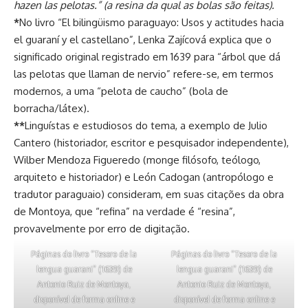
hazen las pelotas.” (a resina da qual as bolas são feitas).
*
No livro “El bilingüismo paraguayo: Usos y actitudes hacia
el guaraní y el castellano”, Lenka Zajícová explica que o
significado original registrado em 1639 para “árbol que dá
las pelotas que llaman de nervio” refere-se, em termos
modernos, a uma “pelota de caucho” (bola de
borracha/látex).
**
Linguístas e estudiosos do tema, a exemplo de Julio
Cantero (historiador, escritor e pesquisador independente),
Wilber Mendoza Figueredo (monge filósofo, teólogo,
arquiteto e historiador) e León Cadogan (antropólogo e
tradutor paraguaio) consideram, em suas citações da obra
de Montoya, que “refina” na verdade é “resina”,
provavelmente por erro de digitação.
Páginas do livro “Tesoro de la
Páginas do livro “Tesoro de la
lengua guarani” (1639) de
lengua guarani” (1639) de
Antonio Ruiz de Montoya,
Antonio Ruiz de Montoya,
disponível de forma online e
disponível de forma online e