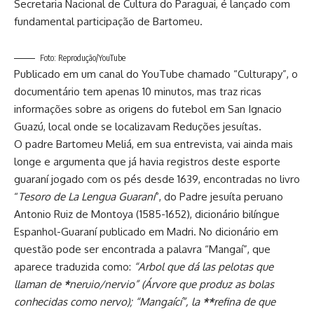
Secretaria Nacional de Cultura do Paraguai, é lançado com
fundamental participação de Bartomeu.
Foto: Reprodução/YouTube
Publicado em um canal do YouTube chamado “Culturapy”, o
documentário tem apenas 10 minutos, mas traz ricas
informações sobre as origens do futebol em San Ignacio
Guazú, local onde se localizavam Reduções jesuítas.
O padre Bartomeu Meliá, em sua entrevista, vai ainda mais
longe e argumenta que já havia registros deste esporte
guaraní jogado com os pés desde 1639, encontradas no livro
“
Tesoro de La Lengua Guaraní
“, do Padre jesuíta peruano
Antonio Ruiz de Montoya (1585-1652), dicionário bilíngue
Espanhol-Guaraní publicado em Madri. No dicionário em
questão pode ser encontrada a palavra “Mangaí”, que
aparece traduzida como:
“Arbol que dá las pelotas que
llaman de
*
neruio/nervio” (Árvore que produz as bolas
conhecidas como nervo); “Mangaící”, la
**
refina de que