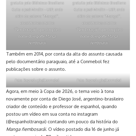
gratuita pela Biblioteca Brasiliana
gratuita pela Biblioteca Brasiliana
Guita e José Mindlin – USP, onde
Guita e José Mindlin – USP, onde
além da palavra “Mangaí”,
além da palavra “Mangaí”,
encontramos o termo
encontramos o termo
“Ñemboraçai”, que compõe o
“Ñemboraçai”, que compõe o
nome do esporte
Manga
nome do esporte
Manga
ñembosarái
ñembosarái
Também em 2014, por conta da alta do assunto causada
pelo documentário paraguaio, até a Conmebol fez
publicações sobre o assunto.
Foto: Reprodução/Conmebol
Foto: Reprodução/Conmebol
Agora, em meio à Copa de 2026, o tema veio à tona
novamente por conta de Diego José, argentino-brasileiro
criador de conteúdo e professor de espanhol, quando
postou um vídeo em sua conta no instagram
(@espanholtranqui) contando um pouco da história do
Manga ñembosarái
. O vídeo postado dia 16 de junho já