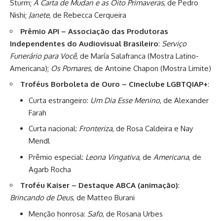
Sturm;
A Carta de Mudan e as Oito Primaveras
, de Pedro
Nishi;
Janete
, de Rebecca Cerqueira
Prêmio API – Associação das Produtoras
Independentes do Audiovisual Brasileiro
:
Serviço
Funerário para Você
, de María Salafranca (Mostra Latino-
Americana);
Os Pomares
, de Antoine Chapon (Mostra Limite)
Troféus Borboleta de Ouro – Cineclube LGBTQIAP+
:
Curta estrangeiro:
Um Dia Esse Menino
, de Alexander
Farah
Curta nacional:
Fronteriza
, de Rosa Caldeira e Nay
Mendl
Prêmio especial:
Leona Vingativa
, de
Americana
, de
Agarb Rocha
Troféu Kaiser – Destaque ABCA (animação)
:
Brincando de Deus
, de Matteo Burani
Menção honrosa:
Safo
, de Rosana Urbes