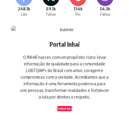
248.1k
69.1k
134k
54.3k
Like
Follow
Pin
Follow
Portal Inhaí
O INHAÍ nasceu com um propósito claro: levar
informação de qualidade para a comunidade
LGBTQIAP+ do Brasil com amor, coragem e
compromisso com a verdade. Acreditamos que a
informação é uma ferramenta poderosa para
unir pessoas, transformar realidades e fortalecer
a luta por direitos e respeito.
Sobre nós