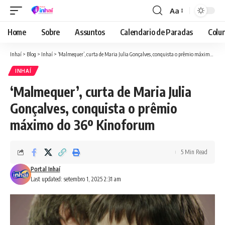
Aa
Font
Resizer
Home
Sobre
Assuntos
Calendario de Paradas
Colun
Inhaí
>
Blog
>
Inhaí
>
‘Malmequer’, curta de Maria Julia Gonçalves, conquista o prêmio máximo do 36º Kinoforum
INHAÍ
‘Malmequer’, curta de Maria Julia
Gonçalves, conquista o prêmio
máximo do 36º Kinoforum
5 Min Read
Portal Inhaí
Last updated: setembro 1, 2025 2:31 am