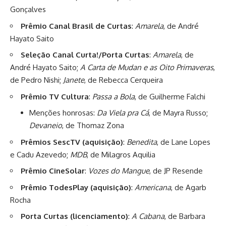
Gonçalves
Prêmio Canal Brasil de Curtas
:
Amarela
, de André
Hayato Saito
Seleção Canal Curta!/Porta Curtas
:
Amarela
, de
André Hayato Saito;
A Carta de Mudan e as Oito Primaveras
,
de Pedro Nishi;
Janete
, de Rebecca Cerqueira
Prêmio TV Cultura
:
Passa a Bola
, de Guilherme Falchi
Menções honrosas:
Da Viela pra Cá
, de Mayra Russo;
Devaneio
, de Thomaz Zona
Prêmios SescTV (aquisição)
:
Benedita
, de Lane Lopes
e Cadu Azevedo;
MDB
, de Milagros Aquilia
Prêmio CineSolar
:
Vozes do Mangue
, de JP Resende
Prêmio TodesPlay (aquisição)
:
Americana
, de Agarb
Rocha
Porta Curtas (licenciamento)
:
A Cabana
, de Barbara