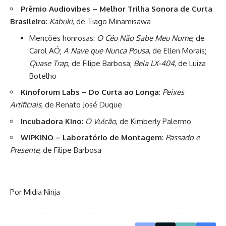
Prêmio Audiovibes – Melhor Trilha Sonora de Curta
Brasileiro
:
Kabuki
, de Tiago Minamisawa
Menções honrosas:
O Céu Não Sabe Meu Nome
, de
Carol AÓ;
A Nave que Nunca Pousa
, de Ellen Morais;
Quase Trap
, de Filipe Barbosa;
Bela LX-404
, de Luiza
Botelho
Kinoforum Labs – Do Curta ao Longa
:
Peixes
Artificiais
, de Renato José Duque
Incubadora Kino
:
O Vulcão
, de Kimberly Palermo
WIPKINO – Laboratório de Montagem
:
Passado e
Presente
, de Filipe Barbosa
Por Midia Ninja