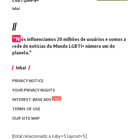
LGBTQIAPN+
Inhaí
//
“N
ós influenciamos 20 milhões de usuários e somos a
rede de notícias do Mundo LGBTI+ número um do
planeta.”
Inhaí
PRIVACY NOTICE
YOUR PRIVACY RIGHTS
New
INTEREST-BASE ADS
TERMS OF USE
OUR SITE MAP
[total relacionado a ruby=5 layout=5]