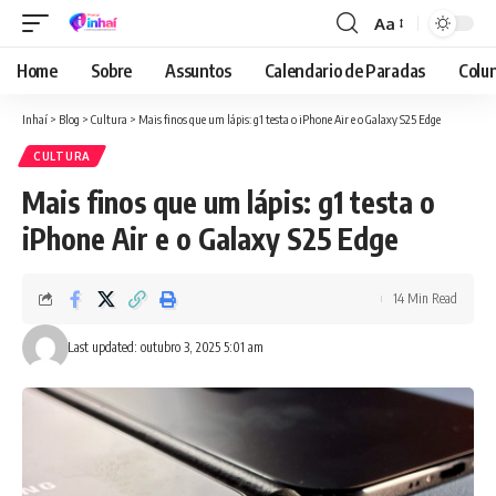
Aa
Font
Resizer
Home
Sobre
Assuntos
Calendario de Paradas
Colun
Inhaí
>
Blog
>
Cultura
>
Mais finos que um lápis: g1 testa o iPhone Air e o Galaxy S25 Edge
CULTURA
Mais finos que um lápis: g1 testa o
iPhone Air e o Galaxy S25 Edge
14 Min Read
Last updated: outubro 3, 2025 5:01 am