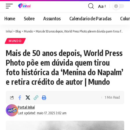
Aa
Font
Resizer
Home
Sobre
Assuntos
Calendario de Paradas
Colun
Inhaí
>
Blog
>
Mundo
>
Mais de 50 anos depois, World Press Photo põe em dúvida quem tirou foto histórica da ‘Menina do Napalm’ e retira crédito de autor | Mundo
MUNDO
Mais de 50 anos depois, World Press
Photo põe em dúvida quem tirou
foto histórica da ‘Menina do Napalm’
e retira crédito de autor | Mundo
1 Min Read
Portal Inhaí
Last updated: maio 17, 2025 3:02 am