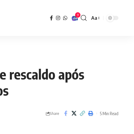
9
Aa
Font
Resizer
de rescaldo após
os
5 Min Read
Share