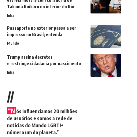
estreia mostra com curadoria de
Takumã Kuikuro no interior do Rio
Inhaí
Passaporte no exterior passa a ser
impresso no Brasil; entenda
Mundo
Trump assina decretos
e restringe cidadania por nascimento
Inhaí
//
“N
ós influenciamos 20 milhões
de usuários e somos a rede de
notícias do Mundo LGBTI+
número um do planeta.”