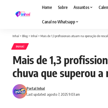
Home
Sobre
Assuntos
Calen
Canal no Whatsapp
Inhaí
>
Blog
>
Inhaí
>
Mais de 1,3 profissionais atuam na operação de resc
INHAÍ
Mais de 1,3 profissio
chuva que superou a 
Portal Inhaí
Last updated: agosto 7, 2025 9:03 am