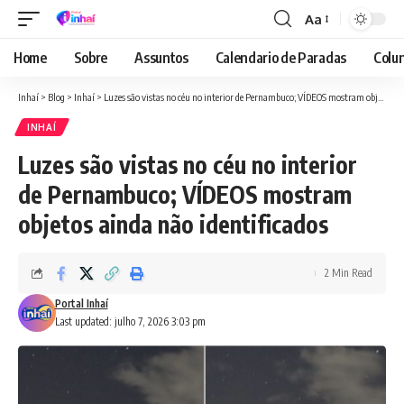
Aa
Font
Resizer
Home
Sobre
Assuntos
Calendario de Paradas
Colun
Inhaí
>
Blog
>
Inhaí
>
Luzes são vistas no céu no interior de Pernambuco; VÍDEOS mostram objetos ainda não identificados
INHAÍ
Luzes são vistas no céu no interior
de Pernambuco; VÍDEOS mostram
objetos ainda não identificados
2 Min Read
Portal Inhaí
Last updated: julho 7, 2026 3:03 pm