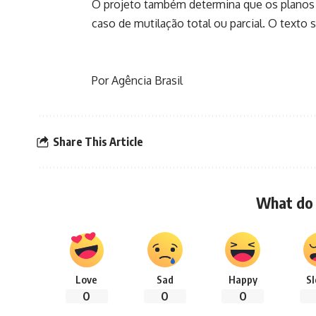
O projeto também determina que os planos
caso de mutilação total ou parcial. O text
Por Agência Brasil
Share This Article
What do 
Love
Sad
Happy
S
0
0
0