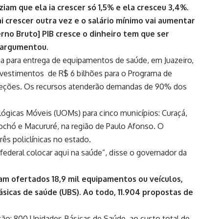
iam que ela ia crescer só 1,5% e ela cresceu 3,4%.
i crescer outra vez e o salário mínimo vai aumentar
rno Bruto] PIB cresce o dinheiro tem que ser
, argumentou.
ia para entrega de equipamentos de saúde, em Juazeiro,
nvestimentos de R$ 6 bilhões para o Programa de
leções. Os recursos atenderão demandas de 90% dos
ógicas Móveis (UOMs) para cinco municípios: Curaçá,
rochó e Macururé, na região de Paulo Afonso. O
ês policlínicas no estado.
ederal colocar aqui na saúde”, disse o governador da
am ofertados 18,9 mil equipamentos ou veículos,
sicas de saúde (UBS). Ao todo, 11.904 propostas de
são: 800 Unidades Básicas de Saúde, ao custo total de