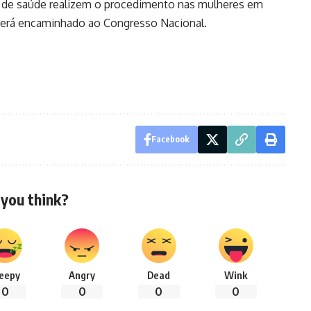
 de saúde realizem o procedimento nas mulheres em
o será encaminhado ao Congresso Nacional.
Facebook
you think?
leepy
Angry
Dead
Wink
0
0
0
0