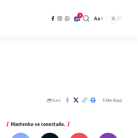
9
Aa
Font
Resizer
6 Min Read
Share
Mantenha-se conectado.