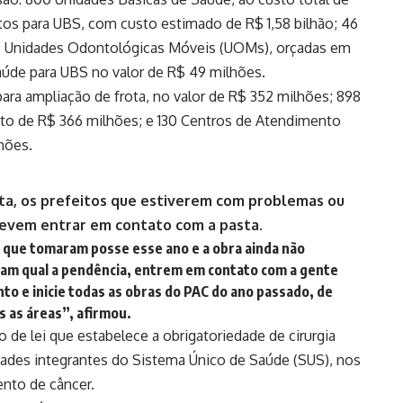
tos para UBS, com custo estimado de R$ 1,58 bilhão; 46
 400 Unidades Odontológicas Móveis (UOMs), orçadas em
saúde para UBS no valor de R$ 49 milhões.
a ampliação de frota, no valor de R$ 352 milhões; 898
sto de R$ 366 milhões; e 130 Centros de Atendimento
hões.
osta, os prefeitos que estiverem com problemas ou
devem entrar em contato com a pasta.
a que tomaram posse esse ano e a obra ainda não
ejam qual a pendência, entrem em contato com a gente
o e inicie todas as obras do PAC do ano passado, de
s as áreas”, afirmou.
 de lei que estabelece a obrigatoriedade de cirurgia
dades integrantes do Sistema Único de Saúde (SUS), nos
nto de câncer.