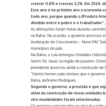
crescer 0,8% e cresceu 3,2%. Em 2024, diz
Esse ano e no próximo ano a economia va
todo ano, porque quando o [Produto Inte
dividido entre o pobre e o trabalhador”
As afirmações foram feitas durante cerimôn
na Bahia. Na ocasião, o governo anunciou i
Aceleração do Crescimento – Novo PAC Se
municípios do país.
Na Bahia, o Lula entregou Unidades Odontol
Sento Sé, Uauá, na região de Juazeiro; Chor
presidente anunciou ainda a construção de tr
“Vamos honrar cada centavo que o governo f
Bahia, Jerônimo Rodrigues.
Segundo o governo, a previsão é que sej
além da construção de novas unidades bá
oito modalidades foram selecionadas.
Os projetos selecionados na área da saúde 