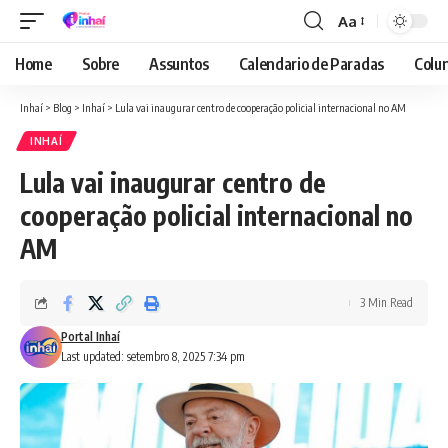
Aa
Font
Resizer
Home
Sobre
Assuntos
Calendario de Paradas
Colun
Inhaí
>
Blog
>
Inhaí
>
Lula vai inaugurar centro de cooperação policial internacional no AM
INHAÍ
Lula vai inaugurar centro de
cooperação policial internacional no
AM
3 Min Read
Portal Inhaí
Last updated: setembro 8, 2025 7:34 pm