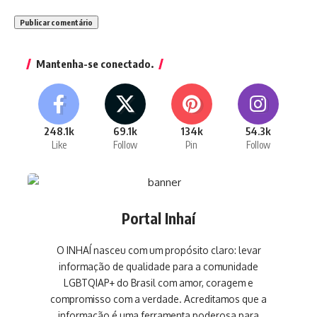
Mantenha-se conectado.
248.1k
69.1k
134k
54.3k
Like
Follow
Pin
Follow
Portal Inhaí
O INHAÍ nasceu com um propósito claro: levar
informação de qualidade para a comunidade
LGBTQIAP+ do Brasil com amor, coragem e
compromisso com a verdade. Acreditamos que a
informação é uma ferramenta poderosa para