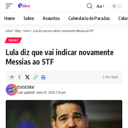
Aa
Font
Resizer
Home
Sobre
Assuntos
Calendario de Paradas
Colun
Inhaí
>
Blog
>
Inhaí
>
Lula diz que vai indicar novamente Messias ao STF
INHAÍ
Lula diz que vai indicar novamente
Messias ao STF
2 Min Read
Portal Inhaí
Last updated: maio 29, 2026 1:53 pm