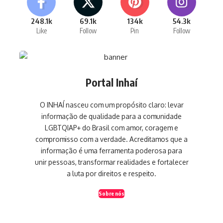
248.1k
69.1k
134k
54.3k
Like
Follow
Pin
Follow
Portal Inhaí
O INHAÍ nasceu com um propósito claro: levar
informação de qualidade para a comunidade
LGBTQIAP+ do Brasil com amor, coragem e
compromisso com a verdade. Acreditamos que a
informação é uma ferramenta poderosa para
unir pessoas, transformar realidades e fortalecer
a luta por direitos e respeito.
Sobre nós