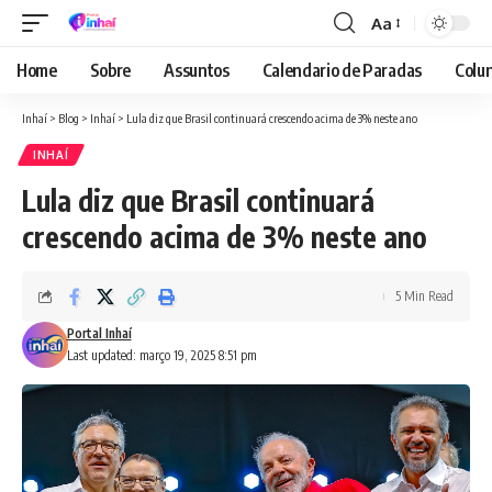
Aa
Font
Resizer
Home
Sobre
Assuntos
Calendario de Paradas
Colun
Inhaí
>
Blog
>
Inhaí
>
Lula diz que Brasil continuará crescendo acima de 3% neste ano
INHAÍ
Lula diz que Brasil continuará
crescendo acima de 3% neste ano
5 Min Read
Portal Inhaí
Last updated: março 19, 2025 8:51 pm